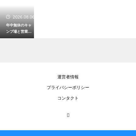
2026.08.06
年中無休のキャ
ンプ場と営業日
の違い！冬でも
楽しめる施設の
探し方
2026.08.05
運営者情報
グランピングの
プライバシーポリシー
手ぶらの意味と
その範囲とは？
コンタクト
どこまで用意さ
れる
2026.08.05