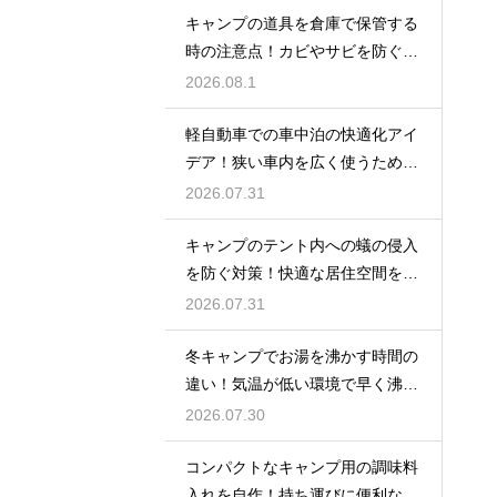
キャンプの道具を倉庫で保管する
時の注意点！カビやサビを防ぐお
手入れ
2026.08.1
軽自動車での車中泊の快適化アイ
デア！狭い車内を広く使うための
工夫
2026.07.31
キャンプのテント内への蟻の侵入
を防ぐ対策！快適な居住空間をキ
ープ
2026.07.31
冬キャンプでお湯を沸かす時間の
違い！気温が低い環境で早く沸騰
させる
2026.07.30
コンパクトなキャンプ用の調味料
入れを自作！持ち運びに便利な収