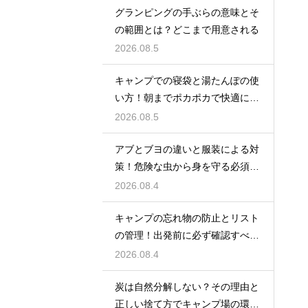
グランピングの手ぶらの意味とそ
の範囲とは？どこまで用意される
2026.08.5
キャンプでの寝袋と湯たんぽの使
い方！朝までポカポカで快適に眠
る方法
2026.08.5
アブとブヨの違いと服装による対
策！危険な虫から身を守る必須知
識
2026.08.4
キャンプの忘れ物の防止とリスト
の管理！出発前に必ず確認すべき
持ち物
2026.08.4
炭は自然分解しない？その理由と
正しい捨て方でキャンプ場の環境