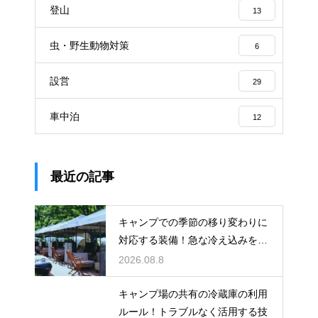
登山
13
虫・野生動物対策
6
設営
29
車中泊
12
最近の記事
キャンプでの季節の移り変わりに
対応する装備！急な冷え込みを乗
り切る
2026.08.8
キャンプ場の共有の冷蔵庫の利用
ルール！トラブルなく活用する技