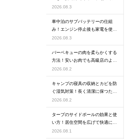
を守る
2026.08.3
車中泊のサブバッテリーの仕組
み！エンジン停止後も家電を使う
ための知識
2026.08.3
バーベキューの肉を柔らかくする
方法！安いお肉でも高級店のよう
に美味しく
2026.08.2
キャンプの寝具の収納とカビを防
ぐ湿気対策！長く清潔に保つため
の手入れ
2026.08.2
タープのサイドポールの効果と使
い方！居住空間を広げて快適に過
ごす技
2026.08.1