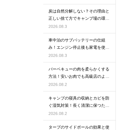
炭は自然分解しない？その理由と
正しい捨て方でキャンプ場の環境
を守る
2026.08.3
車中泊のサブバッテリーの仕組
み！エンジン停止後も家電を使う
ための知識
2026.08.3
バーベキューの肉を柔らかくする
方法！安いお肉でも高級店のよう
に美味しく
2026.08.2
キャンプの寝具の収納とカビを防
ぐ湿気対策！長く清潔に保つため
の手入れ
2026.08.2
タープのサイドポールの効果と使