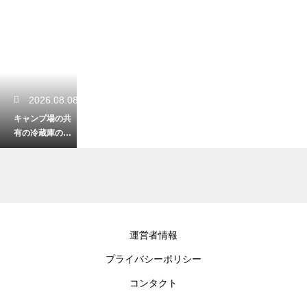
2026.08.08
キャンプ場の共
有の冷蔵庫の利
用ルール！トラ
ブルなく活用す
る技
2026.08.07
運営者情報
炭と焚き火の違
プライバシーポリシー
いとその役割と
は？料理と暖房
コンタクト
で使い分けるプ
ロの技