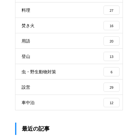
料理
27
焚き火
16
用語
20
登山
13
虫・野生動物対策
6
設営
29
車中泊
12
最近の記事