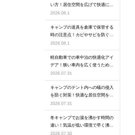
い方！居住空間を広げて快適に過
ごす技
2026.08.1
キャンプの道具を倉庫で保管する
時の注意点！カビやサビを防ぐお
手入れ
2026.08.1
軽自動車での車中泊の快適化アイ
デア！狭い車内を広く使うための
工夫
2026.07.31
キャンプのテント内への蟻の侵入
を防ぐ対策！快適な居住空間をキ
ープ
2026.07.31
冬キャンプでお湯を沸かす時間の
違い！気温が低い環境で早く沸騰
させる
2026.07.30