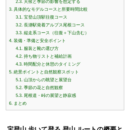
2.3.
天候と季節の影響を想定する
3.
具体的なモデルコースと所要時間比較
3.1.
宝登山頂駅往復コース
3.2.
長瀞駅発着アルプス尾根コース
3.3.
縦走系コース（往復＋下山含む）
4.
装備・準備と安全ポイント
4.1.
服装と靴の選び方
4.2.
持ち物リストと補給計画
4.3.
時間配分と休憩のタイミング
5.
絶景ポイントと自然観察スポット
5.1.
山頂からの眺望と展望台
5.2.
季節の花と自然観察
5.3.
尾根道・峠の展望と静寂感
6.
まとめ
宝登山 歩いて登る 登山 ルートの概要と