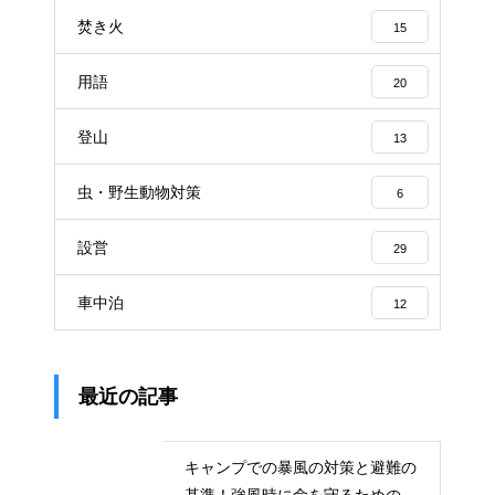
焚き火
15
用語
20
登山
13
虫・野生動物対策
6
設営
29
車中泊
12
最近の記事
キャンプでの暴風の対策と避難の
基準！強風時に命を守るための行