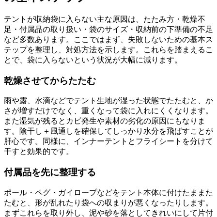
テントが収納袋に入らない主な原因は、たたみ方・乾燥不
足・付属品の取り扱い・袋のサイズ・収納前の下準備の不足
など多数あります。ここではまず、失敗しないための基本ス
テップを整理し、対処方法を示します。これらを踏まえるこ
とで、袋に入らないという状況が大幅に減ります。
乾燥させてからたたむ
雨や露、水滴などでテント生地が湿った状態でたたむと、か
さが増すだけでなく、重くなって袋に入れにくくなります。
また湿気が残るとカビ発生や素材の劣化の原因にもなりま
す。陰干し＋風通しを確保してしっかり水分を飛ばすことが
肝心です。同様に、インナーテントとフライシートを分けて
干すと効果的です。
付属品を先に整理する
ポール・ペグ・ガイロープなどをテント本体に付けたままた
たむと、形が乱れたり袋への収まりが悪くなったりします。
まずこれらを取り外し、泥や砂を落としてきれいにして片付