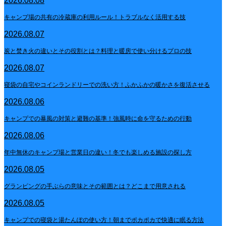
2026.08.08
キャンプ場の共有の冷蔵庫の利用ルール！トラブルなく活用する技
2026.08.07
炭と焚き火の違いとその役割とは？料理と暖房で使い分けるプロの技
2026.08.07
寝袋の自宅やコインランドリーでの洗い方！ふかふかの暖かさを復活させる
2026.08.06
キャンプでの暴風の対策と避難の基準！強風時に命を守るための行動
2026.08.06
年中無休のキャンプ場と営業日の違い！冬でも楽しめる施設の探し方
2026.08.05
グランピングの手ぶらの意味とその範囲とは？どこまで用意される
2026.08.05
キャンプでの寝袋と湯たんぽの使い方！朝までポカポカで快適に眠る方法