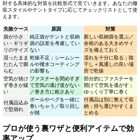
対する具体的な対策を比較形式で見ていきます。あなたの撤
収スタイルやテントタイプに応じてチェックリストとして使
えます。
失敗ケース
原因
対策
袋が小さ
純正袋がテントと収納
新しい収納袋を選ぶ／
い・ギリギ
袋の誤差を考慮してい
余裕のある大きめサイ
リのサイズ
ない
ズを備えておく
湿ったまま
乾燥不足；シームシー
濡れを十分に取る；陰
たたんで膨
ルや撥水コーティング
干し＋風通しの良い場
らむ
の影響も
所で乾燥
空気が抜け
ファスナーを閉めすぎ
部分的にファスナーを
ず巻きが緩
て空気の逃げ道がない
開けて空気を逃がす；
い
／巻き方に粗さあり
ゆっくり丁寧に巻く
ポールやペグを一緒に
付属品は別に整えて収
付属品込み
巻いちゃう／取り回し
納；持ち運びやすくま
で型崩れ
が雑
とめる
プロが使う裏ワザと便利アイテムで効
率アップ