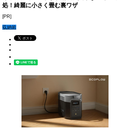
処！綺麗に小さく畳む裏ワザ
[PR]
収納術