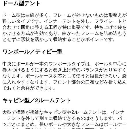
ドーム型テント
ドーム型は曲線が多く、フレームが外せないものは形整えが
難しいタイプです。インナーテントを外し、フライシートと
合わせて四角に整える工程が特に重要です。持ち上げて袋を
かぶせる方式が有効であり、曲がったフレームを詰め込もう
とせずに形状を活かして収納することがポイントです。
ワンポール／ティピー型
中央にポールが一本のワンポールタイプは、ポールを中心に
巻きつけるようにすると巻き上げ時のバランスがとりやすく
なります。ポールケースを芯として使うと縦長がそろい、袋
に入れやすくなります。フロント部分の口布などを折り込ん
でおくと余裕ができます。
キャビン型／2ルームテント
大型で構造が複雑なキャビン型や2ルームテントは、インナ
ーテントを外して別々に収納できるものはそうします。パー
ツごとにまとめ、長いポールや大きなフレームはポールケー