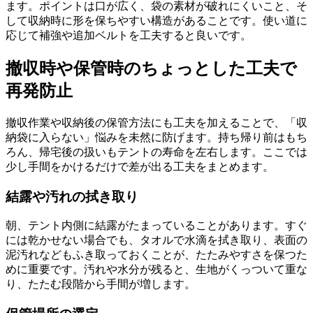
ます。ポイントは口が広く、袋の素材が破れにくいこと、そ
して収納時に形を保ちやすい構造があることです。使い道に
応じて補強や追加ベルトを工夫すると良いです。
撤収時や保管時のちょっとした工夫で
再発防止
撤収作業や収納後の保管方法にも工夫を加えることで、「収
納袋に入らない」悩みを未然に防げます。持ち帰り前はもち
ろん、帰宅後の扱いもテントの寿命を左右します。ここでは
少し手間をかけるだけで差が出る工夫をまとめます。
結露や汚れの拭き取り
朝、テント内側に結露がたまっていることがあります。すぐ
には乾かせない場合でも、タオルで水滴を拭き取り、表面の
泥汚れなどもふき取っておくことが、たたみやすさを保つた
めに重要です。汚れや水分が残ると、生地がくっついて重な
り、たたむ段階から手間が増します。