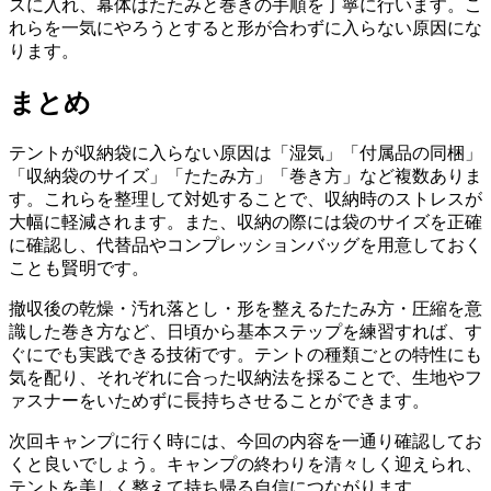
スに入れ、幕体はたたみと巻きの手順を丁寧に行います。こ
れらを一気にやろうとすると形が合わずに入らない原因にな
ります。
まとめ
テントが収納袋に入らない原因は「湿気」「付属品の同梱」
「収納袋のサイズ」「たたみ方」「巻き方」など複数ありま
す。これらを整理して対処することで、収納時のストレスが
大幅に軽減されます。また、収納の際には袋のサイズを正確
に確認し、代替品やコンプレッションバッグを用意しておく
ことも賢明です。
撤収後の乾燥・汚れ落とし・形を整えるたたみ方・圧縮を意
識した巻き方など、日頃から基本ステップを練習すれば、す
ぐにでも実践できる技術です。テントの種類ごとの特性にも
気を配り、それぞれに合った収納法を採ることで、生地やフ
ァスナーをいためずに長持ちさせることができます。
次回キャンプに行く時には、今回の内容を一通り確認してお
くと良いでしょう。キャンプの終わりを清々しく迎えられ、
テントを美しく整えて持ち帰る自信につながります。