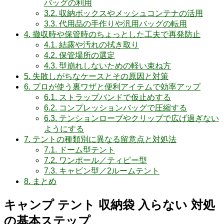
バッグの利用
3.2.
収納ボックスやメッシュコンテナの活用
3.3.
代用品の手作りや汎用バッグの転用
4.
撤収時や保管時のちょっとした工夫で再発防止
4.1.
結露や汚れの拭き取り
4.2.
保管場所の選定
4.3.
型崩れしないための軽い束ね方
5.
失敗しがちなケースとその原因と対策
6.
プロが使う裏ワザと便利アイテムで効率アップ
6.1.
ストラップバンドで仮止めする
6.2.
コンプレッションバッグで圧縮する
6.3.
テンションロープやクリップで広げ過ぎない
ようにする
7.
テントの種類別に異なる留意点と対処法
7.1.
ドーム型テント
7.2.
ワンポール／ティピー型
7.3.
キャビン型／2ルームテント
8.
まとめ
キャンプ テント 収納袋 入らない 対処
の基本ステップ