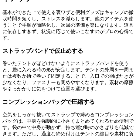
基本ができた上で使える裏ワザと便利グッズはキャンプの撤
収時間を短くし、ストレスを減らします。他のアイテムを使
うことで手順が簡略化し、次回の準備も楽になります。道具
に依存しすぎず、状況に応じて使いこなすのがプロの心得で
す。
ストラップバンドで仮止めする
巻いたテントがほどけないようにストラップバンドを使う
と、袋に入れる時の形が安定します。テントの外周を一周ま
たは複数か所で巻いて固定することで、入口での羽ばたきが
少なくなり、ファスナーも閉めやすくなります。素材の摩擦
や引っかかりに気をつけて位置を選びます。
コンプレッションバッグで圧縮する
空気をしっかり抜いてストラップで締めるコンプレッション
バッグは、中身を強制的に小さくまとめてくれるため便利で
す。袋の中で中身が動かず、持ち運び時のかさばりも低減で
きます。ただし、過度な締め付けはテントの縫目や素材に負