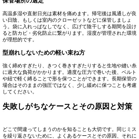
保管場所の選定
高温多湿や直射日光は素材を痛めます。帰宅後は風通しが良
い日陰、もしくは室内のクローゼットなどに保管しましょ
う。袋に入れっぱなしでなく、広げて陰干しする期間を設け
ると防カビ・劣化防止に繋がります。湿度が管理された環境
が理想的です。
型崩れしないための軽い束ね方
強く締めすぎたり、きつく巻きすぎたりすると生地や縫い糸
に過大な負荷がかかります。適度な圧力で巻いた後、ベルト
や紐で軽く縛ることで形を保つことができます。長期保管の
場合はそのままの強圧ではなく、少し緩めに保つことも考慮
してください。
失敗しがちなケースとその原因と対策
どこで間違ってしまうのかを知ることも大切です。同じミス
を繰り返さないために、よくあるケースとその原因、それに