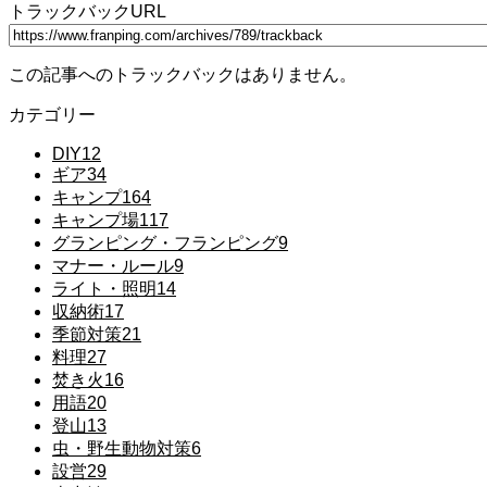
トラックバックURL
この記事へのトラックバックはありません。
カテゴリー
DIY
12
ギア
34
キャンプ
164
キャンプ場
117
グランピング・フランピング
9
マナー・ルール
9
ライト・照明
14
収納術
17
季節対策
21
料理
27
焚き火
16
用語
20
登山
13
虫・野生動物対策
6
設営
29