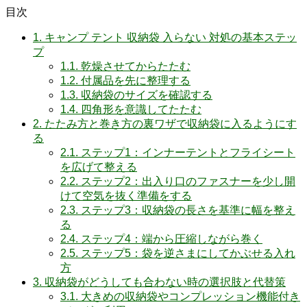
目次
1.
キャンプ テント 収納袋 入らない 対処の基本ステッ
プ
1.1.
乾燥させてからたたむ
1.2.
付属品を先に整理する
1.3.
収納袋のサイズを確認する
1.4.
四角形を意識してたたむ
2.
たたみ方と巻き方の裏ワザで収納袋に入るようにす
る
2.1.
ステップ1：インナーテントとフライシート
を広げて整える
2.2.
ステップ2：出入り口のファスナーを少し開
けて空気を抜く準備をする
2.3.
ステップ3：収納袋の長さを基準に幅を整え
る
2.4.
ステップ4：端から圧縮しながら巻く
2.5.
ステップ5：袋を逆さまにしてかぶせる入れ
方
3.
収納袋がどうしても合わない時の選択肢と代替策
3.1.
大きめの収納袋やコンプレッション機能付き