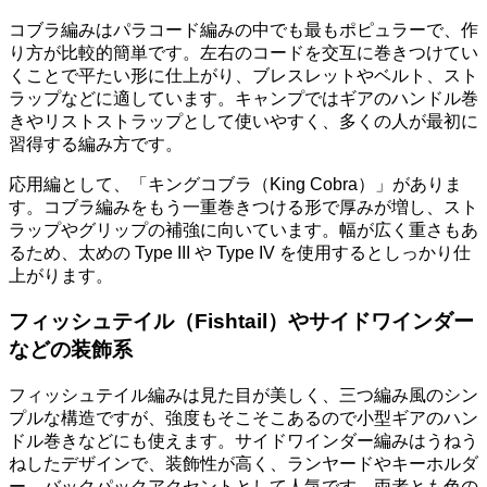
コブラ編みはパラコード編みの中でも最もポピュラーで、作
り方が比較的簡単です。左右のコードを交互に巻きつけてい
くことで平たい形に仕上がり、ブレスレットやベルト、スト
ラップなどに適しています。キャンプではギアのハンドル巻
きやリストストラップとして使いやすく、多くの人が最初に
習得する編み方です。
応用編として、「キングコブラ（King Cobra）」がありま
す。コブラ編みをもう一重巻きつける形で厚みが増し、スト
ラップやグリップの補強に向いています。幅が広く重さもあ
るため、太めの Type III や Type IV を使用するとしっかり仕
上がります。
フィッシュテイル（Fishtail）やサイドワインダー
などの装飾系
フィッシュテイル編みは見た目が美しく、三つ編み風のシン
プルな構造ですが、強度もそこそこあるので小型ギアのハン
ドル巻きなどにも使えます。サイドワインダー編みはうねう
ねしたデザインで、装飾性が高く、ランヤードやキーホルダ
ー、バックパックアクセントとして人気です。両者とも色の