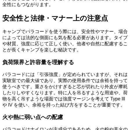
全性にもつながります。
安全性と法律・マナー上の注意点
キャンプでパラコードを使う際には、安全性やマナー、場合
によっては法的な側面にも気を配る必要があります。タイプ
や材質、強度に応じて正しく使い、他者や自然に配慮するこ
とが長くキャンプを楽しむ秘訣です。
負荷限界と許容量を理解する
パラコードには「引張強度」が定められていますが、それは
実験室での最大値であり、実際の使用条件では余裕を持って
使うべきです。重さをかけすぎると芯が切れたり外皮が摩耗
したりしやすくなります。特に人を吊るすような用途や、荷
物を高く吊すような場面では強度マージンを考えて Type III
や IV を使い、余裕を持った結び方をすることが重要です。
火や熱に弱い点への配慮
パラコードはナイロンが主成分であるため、火の粉や直火の