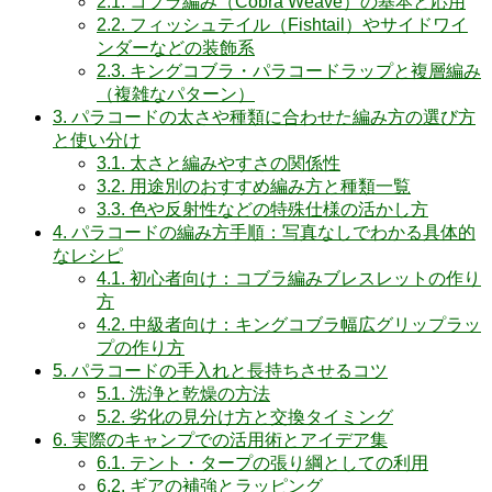
2.1.
コブラ編み（Cobra Weave）の基本と応用
2.2.
フィッシュテイル（Fishtail）やサイドワイ
ンダーなどの装飾系
2.3.
キングコブラ・パラコードラップと複層編み
（複雑なパターン）
3.
パラコードの太さや種類に合わせた編み方の選び方
と使い分け
3.1.
太さと編みやすさの関係性
3.2.
用途別のおすすめ編み方と種類一覧
3.3.
色や反射性などの特殊仕様の活かし方
4.
パラコードの編み方手順：写真なしでわかる具体的
なレシピ
4.1.
初心者向け：コブラ編みブレスレットの作り
方
4.2.
中級者向け：キングコブラ幅広グリップラッ
プの作り方
5.
パラコードの手入れと長持ちさせるコツ
5.1.
洗浄と乾燥の方法
5.2.
劣化の見分け方と交換タイミング
6.
実際のキャンプでの活用術とアイデア集
6.1.
テント・タープの張り綱としての利用
6.2.
ギアの補強とラッピング