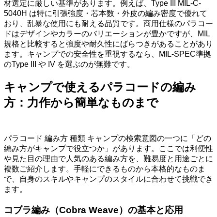
材選定に厳しい基準があります。例えば、Type III MIL-C-
5040H は特に引張強度・芯本数・外皮の編み密度で優れて
おり、乱暴な使用にも耐える品質です。商用仕様のパラコー
ドはデザインやカラーのバリエーションが豊かですが、MIL
規格と比較すると強度や耐久性にばらつきがあることがあり
ます。キャンプでの安全性を重視するなら、MIL-SPEC準拠
のType III や IV を選ぶのが無難です。
キャンプで使えるパラコードの編み
方：力作から簡単なものまで
パラコード 編み方 種類 キャンプの検索意図の一つに「どの
編み方がキャンプで役立つか」があります。ここでは利便性
や見た目の理由で人気のある編み方を、難易度と用途ごとに
複数ご紹介します。手軽にできるものから本格的なものま
で、自身のスキルやキャンプのスタイルに合わせて挑戦でき
ます。
コブラ編み（Cobra Weave）の基本と応用