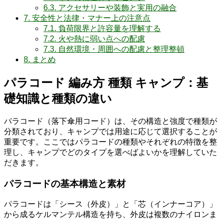
6.3.
アクセサリーや装飾と実用の融合
7.
安全性と法律・マナー上の注意点
7.1.
負荷限界と許容量を理解する
7.2.
火や熱に弱い点への配慮
7.3.
自然環境・周囲への配慮と整理整頓
8.
まとめ
パラコード 編み方 種類 キャンプ：基
礎知識と種類の違い
パラコード（落下傘用コード）は、その構造と強度で種類が
分類されており、キャンプでは用途に応じて選択することが
重要です。ここではパラコードの種類やそれぞれの特徴を整
理し、キャンプでどのタイプを選べばよいかを理解していた
だきます。
パラコードの基本構造と素材
パラコードは「シース（外皮）」と「芯（インナーコア）」
から成るケルマンテル構造を持ち、外皮は複数のナイロンま