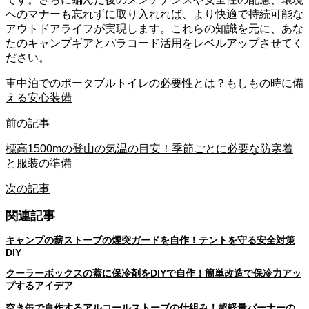
へのマナーも忘れずに取り入れれば、より快適で持続可能な
アウトドアライフが実現します。これらの知識を元に、あな
たのキャンプギアとパラコード活用をレベルアップさせてく
ださい。
車中泊でのポータブルトイレの必要性とは？もしもの時に備
える安心装備
前の記事
標高1500mの登山の気温の目安！季節ごとに必要な防寒着
と服装の準備
次の記事
関連記事
キャンプの薪ストーブの煙突ガードを自作！テントを守る安全対策
DIY
クーラーボックスの蓋に保冷剤をDIYで自作！簡単改造で保冷力アッ
プするアイデア
空き缶で自作するアルコールストーブの仕組み！超軽量バーナーの