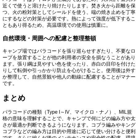
近くで使うと溶けたり焼けたりします。焚き火から距離を保
つ、火の粉対策としてシールドを使う、端の焼き止めを丁寧
にするなどの対策が必要です。熱によって強度が低下するこ
ともあり得るため、高温環境での使用は慎重に。
自然環境・周囲への配慮と整理整頓
キャンプ場ではパラコードを張り巡らせすぎたり、不要なロ
ープを放置することが他の利用者の安全を損なうことがあり
ます。張り綱は見やすい色を使ったり、赤白の目印を付けた
りして転倒や引っかかり防止を心がけること。使用後は外す
か整理して、自然景観や他人の動線に配慮することがマナー
です。
まとめ
パラコードの種類（Type I～IV、マイクロ・ナノ）、MIL規
格の意味を理解することで、キャンプで何にどの編み方や太
さが最適か判断できるようになります。コブラ編みやキング
コブラなどの編み方は目的や用途に応じて使い分けると便利
です。さらに編んだ後のメンテナンスや安全性の配慮、環境