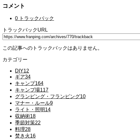
コメント
0 トラックバック
トラックバックURL
この記事へのトラックバックはありません。
カテゴリー
DIY
12
ギア
34
キャンプ
164
キャンプ場
117
グランピング・フランピング
10
マナー・ルール
9
ライト・照明
14
収納術
18
季節対策
22
料理
28
焚き火
16