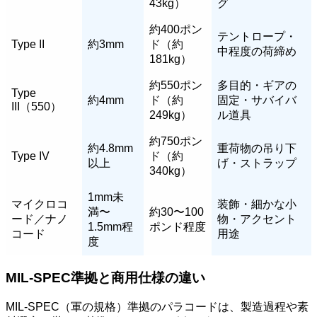
43kg）
グ
約400ポン
テントロープ・
Type II
約3mm
ド（約
中程度の荷締め
181kg）
約550ポン
多目的・ギアの
Type
約4mm
ド（約
固定・サバイバ
III（550）
249kg）
ル道具
約750ポン
約4.8mm
重荷物の吊り下
Type IV
ド（約
以上
げ・ストラップ
340kg）
1mm未
マイクロコ
装飾・細かな小
満〜
約30〜100
ード／ナノ
物・アクセント
1.5mm程
ポンド程度
コード
用途
度
MIL-SPEC準拠と商用仕様の違い
MIL-SPEC（軍の規格）準拠のパラコードは、製造過程や素