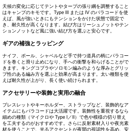
天候の変化に応じてテントやタープの張り綱を調整すること
はキャンプのキモです。Type III または IV のパラコードを使
えば、風が強いときにもテンションをかけた状態で固定で
き、耐久性が高くなります。結び方はリーシュノットやテン
ションノットなど風に強い結び方を選ぶと安心です。
ギアの補強とラッピング
ナイフ、ポール、シャベルなど手で持つ道具の柄にパラコー
ドを巻くと滑り止めになり、手への衝撃を和らげることがで
きます。キングコブラやソロモン編みのような厚みとグリッ
プ性のある編み方を選ぶと効果が高まります。太い種類を使
えば耐久性が上がり、長く使い続けられます。
アクセサリーや装飾と実用の融合
ブレスレットやキーホルダー、ストラップなど、装飾的なア
イテムにもパラコードは大活躍です。装飾性を重視するなら
細めの種類（マイクロや Type I／II）で色や模様の切り替え
を工夫するのがおすすめです。さらに反射素材入りや夜光素
材を使うことで、光るアクセントが夜間の視認性を高め、安