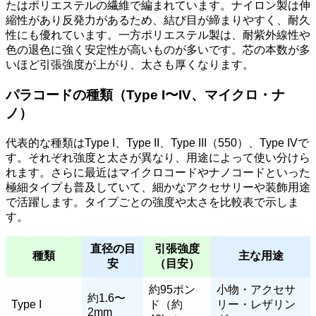
たはポリエステルの繊維で編まれています。ナイロン製は伸
縮性があり反発力があるため、結び目が締まりやすく、耐久
性にも優れています。一方ポリエステル製は、耐紫外線性や
色の退色に強く安定性が高いものが多いです。芯の本数が多
いほど引張強度が上がり、太さも厚くなります。
パラコードの種類（Type I〜IV、マイクロ・ナ
ノ）
代表的な種類はType I、Type II、Type III（550）、Type IVで
す。それぞれ強度と太さが異なり、用途によって使い分けら
れます。さらに最近はマイクロコードやナノコードといった
極細タイプも普及していて、細かなアクセサリーや装飾用途
で活躍します。タイプごとの強度や太さを比較表で示しま
す。
直径の目
引張強度
種類
主な用途
安
（目安）
約95ポン
小物・アクセサ
約1.6〜
Type I
ド（約
リー・レザリン
2mm