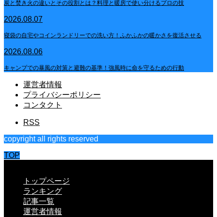
炭と焚き火の違いとその役割とは？料理と暖房で使い分けるプロの技
2026.08.07
寝袋の自宅やコインランドリーでの洗い方！ふかふかの暖かさを復活させる
2026.08.06
キャンプでの暴風の対策と避難の基準！強風時に命を守るための行動
運営者情報
プライバシーポリシー
コンタクト
RSS
copyright all rights reserved
TOP
CLOSE
トップページ
ランキング
記事一覧
運営者情報