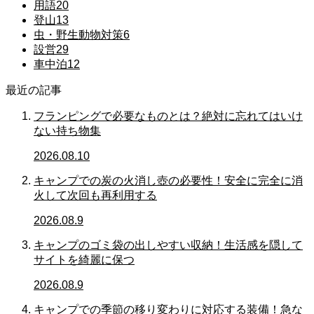
用語
20
登山
13
虫・野生動物対策
6
設営
29
車中泊
12
最近の記事
フランピングで必要なものとは？絶対に忘れてはいけ
ない持ち物集
2026.08.10
キャンプでの炭の火消し壺の必要性！安全に完全に消
火して次回も再利用する
2026.08.9
キャンプのゴミ袋の出しやすい収納！生活感を隠して
サイトを綺麗に保つ
2026.08.9
キャンプでの季節の移り変わりに対応する装備！急な