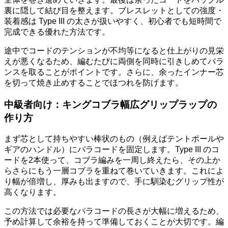
裏に隠して結び目を整えます。ブレスレットとしての強度・
装着感は Type III の太さが扱いやすく、初心者でも短時間で
完成できる優れた方法です。
途中でコードのテンションが不均等になると仕上がりの見栄
えが悪くなるため、編むたびに両側を同時に引きしめてバラ
ンスを取ることがポイントです。さらに、余ったインナー芯
を切って焼き止めすることでほつれを防げます。
中級者向け：キングコブラ幅広グリップラップの
作り方
まず芯として持ちやすい棒状のもの（例えばテントポールや
ギアのハンドル）にパラコードを固定します。Type III のコ
ードを2本使って、コブラ編みを一周し終えたら、その上か
らさらにもう一層コブラを重ねて巻いていきます。これによ
り幅が倍増し、厚みも出ますので、手に馴染むグリップ性が
高くなります。
この方法では必要なパラコードの長さが大幅に増えるため、
予め計算して余裕を持って準備しておくことが大切です。編