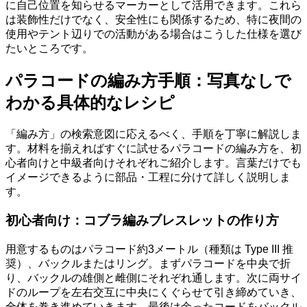
に自己位置を知らせるマーカーとして活用できます。これら
は装飾性だけでなく、安全性にも関係するため、特に夜間の
使用やテント辺りでの活動がある場合はこうした仕様を選び
たいところです。
パラコードの編み方手順：写真なしで
わかる具体的なレシピ
「編み方」の検索意図に応えるべく、手順を丁寧に解説しま
す。材料を揃えればすぐに試せるパラコードの編み方を、初
心者向けと中級者向けそれぞれご紹介します。言葉だけでも
イメージできるように部品・工程に分けて詳しく説明しま
す。
初心者向け：コブラ編みブレスレットの作り方
用意するものはパラコード約3メートル（種類は Type III 推
奨）、バックルまたはリング。まずパラコードを中央で折
り、バックルの雄側と雌側にそれぞれ通します。次に両サイ
ドのループを左右交互に中央にくぐらせて引き締めていき、
全体を巻き進めていきます。最後は余ったコードをバックル