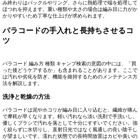
み終わりはバックルやリング、さらに熱処理で端を処理して
ほつれを抑えます。重い種類や太さの場合は編み目に力がか
かりやすいため丁寧な仕上げが求められます。
パラコードの手入れと長持ちさせるコ
ツ
パラコード 編み方 種類 キャンプ検索の意図の中には、「買
った後どうケアするか」も含まれることがあります。ここで
は汚れや劣化を防ぎ、機能を維持するためのメンテナンス方
法を解説します。
洗浄と乾燥の方法
パラコードは泥やホコリが編み目に入り込むと、繊維が痛ん
で摩耗が早くなります。軽い汚れなら淡い洗剤で手洗いし、
優しくブラシで汚れを落として十分にすすいでください。強
く絞らずに水切りし、直射日光ではなく風通しの良い陰干し
が望ましいです。濡れた状態での長時間放置はカビや臭いの