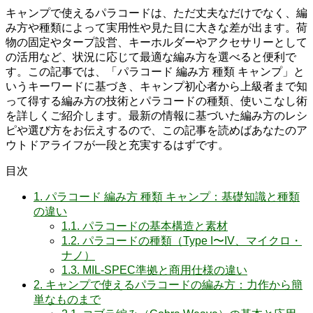
キャンプで使えるパラコードは、ただ丈夫なだけでなく、編
み方や種類によって実用性や見た目に大きな差が出ます。荷
物の固定やタープ設営、キーホルダーやアクセサリーとして
の活用など、状況に応じて最適な編み方を選べると便利で
す。この記事では、「パラコード 編み方 種類 キャンプ」と
いうキーワードに基づき、キャンプ初心者から上級者まで知
って得する編み方の技術とパラコードの種類、使いこなし術
を詳しくご紹介します。最新の情報に基づいた編み方のレシ
ピや選び方をお伝えするので、この記事を読めばあなたのア
ウトドアライフが一段と充実するはずです。
目次
1.
パラコード 編み方 種類 キャンプ：基礎知識と種類
の違い
1.1.
パラコードの基本構造と素材
1.2.
パラコードの種類（Type I〜IV、マイクロ・
ナノ）
1.3.
MIL-SPEC準拠と商用仕様の違い
2.
キャンプで使えるパラコードの編み方：力作から簡
単なものまで