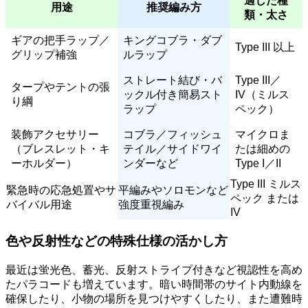
適した種
用途
推奨編み方
類・太さ
ギアの把手ラップ／
キングコブラ・ダブ
Type III 以上
グリップ補強
ルラップ
ストレート結び・バ
Type III／
タープやテントの張
ックル付き簡易スト
IV（ミルス
り綱
ラップ
ペック）
装飾アクセサリー
コブラ／フィッシュ
マイクロま
（ブレスレット・キ
テイル／サイドワイ
たは細めの
ーホルダー）
ンダーなど
Type I／II
Type III ミルス
緊急時の応急処置やサ
平編みやソロモンなど
ペック または
バイバル用途
強度重視編み
IV
色や反射性などの特殊仕様の活かし方
最近は蛍光色、蓄光、反射ストライプ付きなど視認性を高め
たパラコードも増えています。暗い時間帯のサイト内動線を
確保したり、小物の場所を見つけやすくしたり、また遭難時