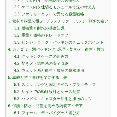
2.2.
ケース内を仕切るモジュール寸法の考え方
2.3.
ファミリーとソロで異なる容量戦略
3.
素材と構造で選ぶ: プラスチック・アルミ・FRPの違い
3.1.
耐衝撃と耐水の基礎知識
3.2.
重量と価格のトレードオフ
3.3.
ヒンジ・ロック・パッキンのチェックポイント
4.
カテゴリー別パッキング: 調理・焚き火・衛生・救急
4.1.
クッキングケースの組み方
4.2.
焚き火・燃料系の安全収納
4.3.
ウェット系と衛生・救急の防水運用
5.
車載と持ち運びを楽にする工夫
5.1.
スタッキングと固定のベストプラクティス
5.2.
サイトでの動線設計とケース配置
5.3.
ハンドル・キャスター活用と搬送のコツ
6.
保護・防水・防塵を高める内装アイデア
6.1.
フォーム・ディバイダーの選び方