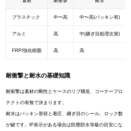
素材
耐衝撃
耐水
プラスチック
中〜高
中〜高(パッキン有)
アルミ
高
中(継ぎ目処理次第)
FRP/強化樹脂
高
高
耐衝撃と耐水の基礎知識
耐衝撃は素材の剛性とケースのリブ構造、コーナープロ
テクトの有無で決まります。
耐水はパッキン形状と着圧、継ぎ目のシール、ロック数
が鍵です。IP表示がある場合は防塵防水等級の目安にな