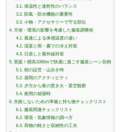
3.1.
保温性と速乾性のバランス
3.2.
防風・防水機能の重要性
3.3.
小物・アクセサリーで守る部位
4.
天候・環境の影響を考慮した服装調整術
4.1.
風速による体感温度の違い
4.2.
湿度と雨・霧での冷え対策
4.3.
日差しと紫外線対策
5.
実践！標高1000mで快適に過ごす服装シーン別例
5.1.
朝の設営・山歩き時
5.2.
昼間のアクティビティ
5.3.
夕方から夜の焚き火・星空観察
5.4.
夜間の就寝時
6.
失敗しないための準備と持ち物チェックリスト
6.1.
服装関連チェックリスト
6.2.
環境・気象情報の調べ方
6.3.
荷物の軽さと収納性の工夫