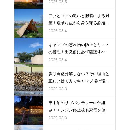
る方法
2026.08.5
アブとブヨの違いと服装による対
策！危険な虫から身を守る必須知
識
2026.08.4
キャンプの忘れ物の防止とリスト
の管理！出発前に必ず確認すべき
持ち物
2026.08.4
炭は自然分解しない？その理由と
正しい捨て方でキャンプ場の環境
を守る
2026.08.3
車中泊のサブバッテリーの仕組
み！エンジン停止後も家電を使う
ための知識
2026.08.3