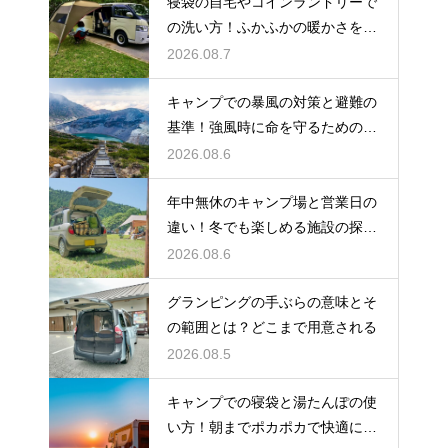
寝袋の自宅やコインランドリーで
の洗い方！ふかふかの暖かさを復
活させる
2026.08.7
キャンプでの暴風の対策と避難の
基準！強風時に命を守るための行
動
2026.08.6
年中無休のキャンプ場と営業日の
違い！冬でも楽しめる施設の探し
方
2026.08.6
グランピングの手ぶらの意味とそ
の範囲とは？どこまで用意される
2026.08.5
キャンプでの寝袋と湯たんぽの使
い方！朝までポカポカで快適に眠