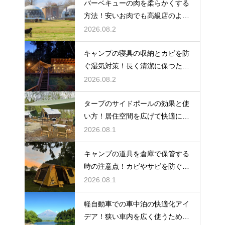
バーベキューの肉を柔らかくする
方法！安いお肉でも高級店のよう
に美味しく
2026.08.2
キャンプの寝具の収納とカビを防
ぐ湿気対策！長く清潔に保つため
の手入れ
2026.08.2
タープのサイドポールの効果と使
い方！居住空間を広げて快適に過
ごす技
2026.08.1
キャンプの道具を倉庫で保管する
時の注意点！カビやサビを防ぐお
手入れ
2026.08.1
軽自動車での車中泊の快適化アイ
デア！狭い車内を広く使うための