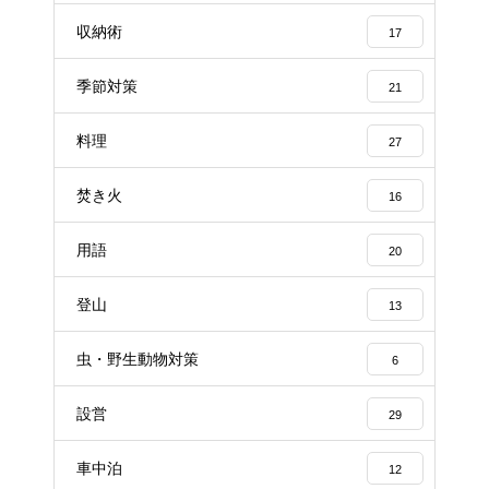
収納術
17
季節対策
21
料理
27
焚き火
16
用語
20
登山
13
虫・野生動物対策
6
設営
29
車中泊
12