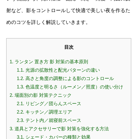
射など、影をコントロールして快適で美しい夜を作るた
めのコツを詳しく解説していきます。
目次
1.
ランタン 置き方 影 対策の基本原則
1.1.
光源の拡散性と配光パターンの違い
1.2.
高さと角度の調整による影のコントロール
1.3.
色温度と明るさ（ルーメン／照度）の使い分け
2.
場面別の影 対策テクニック
2.1.
リビング／団らんスペース
2.2.
キッチン／調理エリア
2.3.
テント内／就寝前スペース
3.
道具とアクセサリーで影 対策を強化する方法
3.1.
シェード・カバーの種類と効果