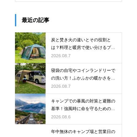
最近の記事
炭と焚き火の違いとその役割と
は？料理と暖房で使い分けるプロ
の技
2026.08.7
寝袋の自宅やコインランドリーで
の洗い方！ふかふかの暖かさを復
活させる
2026.08.7
キャンプでの暴風の対策と避難の
基準！強風時に命を守るための行
動
2026.08.6
年中無休のキャンプ場と営業日の