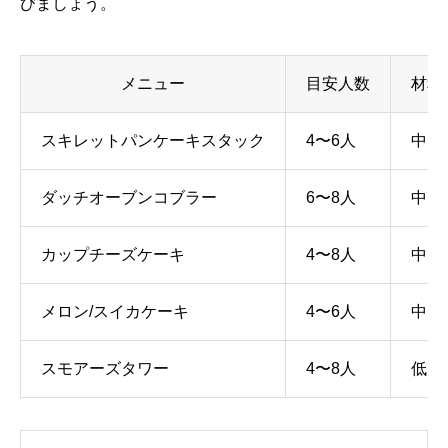
びましょう。
メニュー
目安人数
材料
スキレットパンケーキスタック
4〜6人
中
ダッチオーブンコブラー
6〜8人
中〜
カップチーズケーキ
4〜8人
中
メロン/スイカケーキ
4〜6人
中
スモアーズタワー
4〜8人
低〜