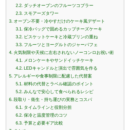
2.2.
ダッチオーブンのフルーツコブラー
2.3.
スモアーズタワー
3.
オーブン不要・冷やすだけのケーキ風デザート
3.1.
保冷バッグで固めるカップチーズケーキ
3.2.
ビスケットケーキと冷蔵プリンの重ね
3.3.
フルーツとヨーグルトのジャーパフェ
4.
火気制限や天候に左右されないノーコンロお祝い術
4.1.
メロンケーキやサンドイッチケーキ
4.2.
LEDキャンドルと演出で雰囲気を作る
5.
アレルギーや食事制限に配慮した代替案
5.1.
材料の代替とラベル確認のポイント
5.2.
みんなで安心して食べられるレシピ
6.
段取り・衛生・持ち運びの実務とコスパ
6.1.
タイムラインと役割分担
6.2.
保冷と温度管理のコツ
6.3.
予算と必要ギア比較