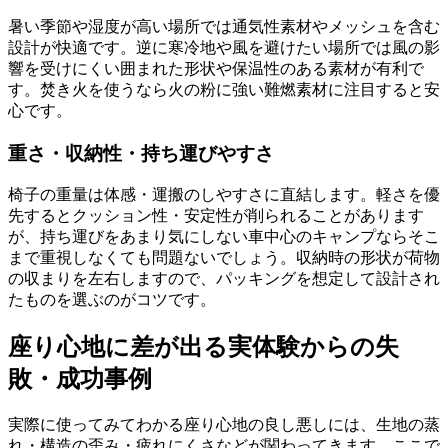
暑い季節や湿度が高い場所では通気性素材やメッシュを含む
設計が快適です。逆に寒冷地や風を避けたい場所では風の影
響を受けにくい囲まれた形状や保温性のある素材が有利で
す。焚き火を使うなら火の粉に強い難燃素材に注目すると安
心です。
重さ・収納性・持ち運びやすさ
椅子の重量は体感・運搬のしやすさに直結します。軽さを優
先するとクッション性・安定性が削られることがあります
が、持ち運びをあまり気にしない車中心のキャンプならそこ
まで重視しなくても問題ないでしょう。収納時の形状が荷物
の収まりを左右しますので、パッキングを想定して設計され
たものを選ぶのがコツです。
座り心地に差が出る実体験からの失
敗・成功事例
実際に使ってみてわかる座り心地の良し悪しには、生地の蒸
れ・構造の歪み・疲れにくさなどが関わってきます。ここで