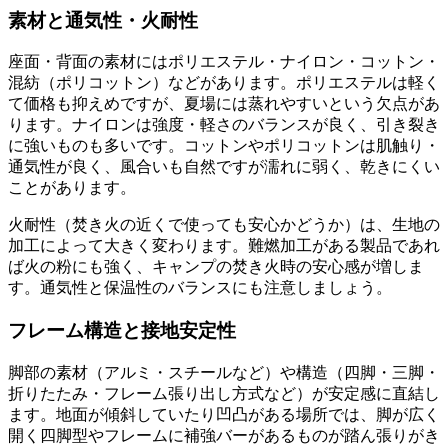
素材と通気性・火耐性
座面・背面の素材にはポリエステル・ナイロン・コットン・
混紡（ポリコットン）などがあります。ポリエステルは軽く
て価格も抑えめですが、夏場には蒸れやすいという欠点があ
ります。ナイロンは強度・軽さのバランスが良く、引き裂き
に強いものも多いです。コットンやポリコットンは肌触り・
通気性が良く、風合いも自然ですが濡れに弱く、乾きにくい
ことがあります。
火耐性（焚き火の近くで使っても安心かどうか）は、生地の
加工によって大きく変わります。難燃加工がある製品であれ
ば火の粉にも強く、キャンプの焚き火時の安心感が増しま
す。通気性と保温性のバランスにも注意しましょう。
フレーム構造と接地安定性
脚部の素材（アルミ・スチールなど）や構造（四脚・三脚・
折りたたみ・フレーム張り出し方式など）が安定感に直結し
ます。地面が傾斜していたり凹凸がある場所では、脚が広く
開く四脚型やフレームに補強バーがあるものが踏ん張りがき