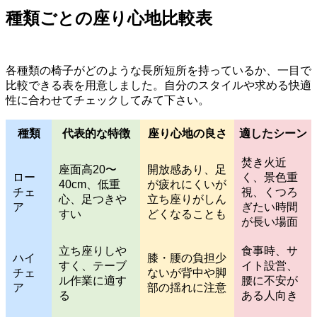
種類ごとの座り心地比較表
各種類の椅子がどのような長所短所を持っているか、一目で
比較できる表を用意しました。自分のスタイルや求める快適
性に合わせてチェックしてみて下さい。
種類
代表的な特徴
座り心地の良さ
適したシーン
焚き火近
座面高20〜
開放感あり、足
ロー
く、景色重
40cm、低重
が疲れにくいが
チェ
視、くつろ
心、足つきや
立ち座りがしん
ア
ぎたい時間
すい
どくなることも
が長い場面
立ち座りしや
食事時、サ
ハイ
膝・腰の負担少
すく、テーブ
イト設営、
チェ
ないが背中や脚
ル作業に適す
腰に不安が
ア
部の揺れに注意
る
ある人向き