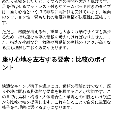
めたり昼寝をしたりと、くつろぎの時間を大きく拡げます。
足を伸ばせるフットレスト付きやアームパッド付きのタイプ
は、座り心地という点で非常に高評価を受けています。座面
のクッション性・背もたれの角度調整幅が快適性に直結しま
す。
ただし、機能が増える分、重量も大きく収納時サイズも嵩張
るため、持ち運びや車の積載を考えなければなりません。ま
た、構造が複雑な分、故障や可動部の摩耗のリスクが高くな
る点も理解しておく必要があります。
座り心地を左右する要素：比較のポイ
ント
快適なキャンプ椅子を選ぶには、種類の理解だけでなく、座
り心地に関わる具体的な要素を把握することが大切です。こ
の章では素材・構造・人体適合性・環境との相性という視点
から比較の軸を提供します。これを知ることで自分に最適な
椅子を合理的に選べるようになります。