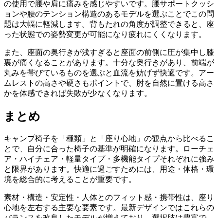
の使用で腰や肩に痛みを感じやすいです。腰サポートクッシ
ョンや腰のテンション構造のあるモデルを選ぶことでこの問
題は大幅に軽減します。背もたれの角度が調整できると、座
った状態での姿勢変更が可能になり疲れにくくなります。
また、座面の奥行きが浅すぎると座面の前側に圧が集中し膝
裏が痛くなることがあります。十分な奥行きがあり、前端が
丸みを帯びているものを選ぶと血流を妨げず快適です。アー
ムレストの高さや硬さもポイントで、肘を自然に置ける高さ
かを体感できれば失敗が少なくなります。
まとめ
キャンプ椅子を「種類」と「座り心地」の観点から比べるこ
とで、自分に合った椅子の基準が明確になります。ローチェ
ア・ハイチェア・軽量タイプ・多機能タイプそれぞれに強み
と限界があります。快適に過ごすためには、用途・体格・環
境を総合的に考えることが重要です。
素材・構造・安定性・人体とのフィット感・携帯性は、座り
心地を左右する主要な要素です。最新デザインではこれらの
バランスを改良したモデルが増えており、選択肢は豊富で