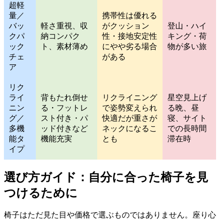
超軽
量／
携帯性は優れる
バッ
軽さ重視、収
がクッション
登山・ハイ
クパ
納コンパク
性・接地安定性
キング・荷
ック
ト、素材薄め
にやや劣る場合
物が多い旅
チェ
がある
ア
リク
ライ
背もたれ倒せ
リクライニング
星空見上げ
ニン
る・フットレ
で姿勢変えられ
る晩、昼
グ／
スト付き・パ
快適だが重さが
寝、サイト
多機
ッド付きなど
ネックになるこ
での長時間
能タ
機能充実
とも
滞在時
イプ
選び方ガイド：自分に合った椅子を見
つけるために
椅子はただ見た目や価格で選ぶものではありません。座り心