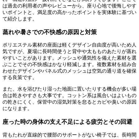
は過去の利用者の声やレビューから、座り心地で後悔しやす
いポイントと、満足度の高かったポイントを実体験に基づい
て紹介します。
蒸れや暑さでの不快感の原因と対策
ポリエステル素材の座面は軽くデザイン自由度が高いため人
気ですが、夏場に長時間使うと背中や太もものあたりが蒸れ
やすいことがあります。メッシュや通気性を備えた素材を選
ぶことでその不快感はかなり軽減します。複数素材を組み合
わせたデザインやパネル式のメッシュは空気の通り道を確保
する良策です。
また、水を浴びたり湿った地面に置いたりする機会が多い場
合は乾きやすさも大事です。コットン系は風合いはよいもの
の乾きにくく、保管中の湿気対策を怠るとカビや臭いの原因
になります。
座った時の身体の支え不足による疲労とその回避
背もたれが直線的で腰部のサポートがない椅子では、長時間