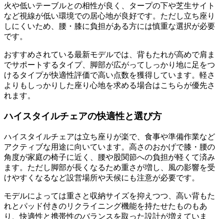
火や低いテーブルとの相性が良く、タープの下や芝生サイト
など視線が低い環境での居心地が良好です。ただし立ち座り
しにくいため、腰・膝に負担がある方には慎重な選択が必要
です。
おすすめされている最新モデルでは、背もたれが高めで肩ま
でサポートするタイプ、脚部が広がってしっかり地に足をつ
けるタイプが快適性評価で高い点数を獲得しています。軽さ
よりもしっかりした座り心地を求める場合はこちらが優先さ
れます。
ハイスタイルチェアの快適性と選び方
ハイスタイルチェアは立ち座りが楽で、食事や準備作業など
アクティブな用途に向いています。高さのおかげで膝・腰の
角度が家庭の椅子に近く、腰や股関節への負担が軽くて済み
ます。ただし脚部が長くなるため重さが増し、風の影響を受
けやすくなるなど設営場所や天候にも注意が必要です。
モデルによっては重さと収納サイズを抑えつつ、高い背もた
れとパッド付きのリクライニング機能を持たせたものもあ
り、快適性と携帯性のバランスを取った設計が増えていま