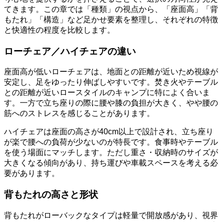
てきます。この章では「種類」の視点から、「座面高」「背
もたれ」「構造」など足かせ要素を整理し、それぞれの特徴
と快適性の程度を比較します。
ローチェア／ハイチェアの違い
座面高が低いローチェアは、地面との距離が近いため視線が
安定し、足をゆったり伸ばしやすいです。焚き火やテーブル
との距離が近いロースタイルのキャンプに特によく合いま
す。一方で立ち座りの際に腰や膝の負担が大きく、やや腰の
筋へのストレスを感じることがあります。
ハイチェアは座面の高さが40cm以上で設計され、立ち座り
が楽で腰への負荷が少ないのが特長です。食事時やテーブル
を使う場面にマッチします。ただし重さ・収納時のサイズが
大きくなる傾向があり、持ち運びや車載スペースを考える必
要があります。
背もたれの高さと形状
背もたれがローバックなタイプは軽量で開放感があり、視界