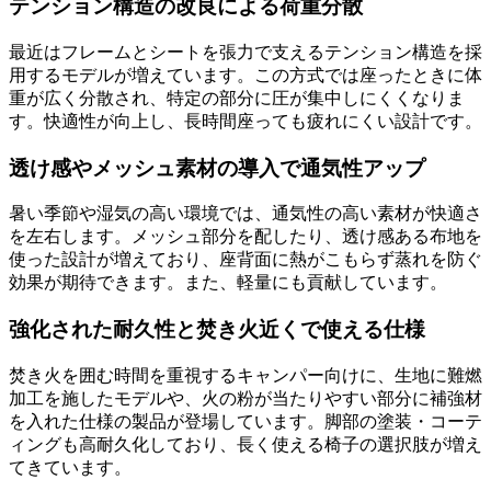
テンション構造の改良による荷重分散
最近はフレームとシートを張力で支えるテンション構造を採
用するモデルが増えています。この方式では座ったときに体
重が広く分散され、特定の部分に圧が集中しにくくなりま
す。快適性が向上し、長時間座っても疲れにくい設計です。
透け感やメッシュ素材の導入で通気性アップ
暑い季節や湿気の高い環境では、通気性の高い素材が快適さ
を左右します。メッシュ部分を配したり、透け感ある布地を
使った設計が増えており、座背面に熱がこもらず蒸れを防ぐ
効果が期待できます。また、軽量にも貢献しています。
強化された耐久性と焚き火近くで使える仕様
焚き火を囲む時間を重視するキャンパー向けに、生地に難燃
加工を施したモデルや、火の粉が当たりやすい部分に補強材
を入れた仕様の製品が登場しています。脚部の塗装・コーテ
ィングも高耐久化しており、長く使える椅子の選択肢が増え
てきています。