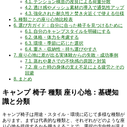
4.1.
テンション構造の改良による荷重分散
4.2.
透け感やメッシュ素材の導入で通気性アップ
4.3.
強化された耐久性と焚き火近くで使える仕様
5.
種類ごとの座り心地比較表
6.
選び方ガイド：自分に合った椅子を見つけるために
6.1.
自分のキャンプスタイルを明確にする
6.2.
体格・体力を考慮する
6.3.
環境・季節に応じた選択
6.4.
重さ・収納性・持ち運びやすさ
7.
座り心地に差が出る実体験からの失敗・成功事例
7.1.
蒸れや暑さでの不快感の原因と対策
7.2.
座った時の身体の支え不足による疲労とその
回避
8.
まとめ
キャンプ 椅子 種類 座り心地：基礎知
識と分類
キャンプ椅子は用途・スタイル・環境に応じて多様な種類が
あります。まずは代表的な種類と、それぞれがどのような座
り心地を提供するかを押さえることで、選択の方向性が見え