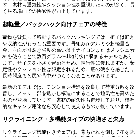
す。素材も通気性やクッション性を重視したものが多く、長
く座る場面での快適性が向上しています。
超軽量／バックパック向けチェアの特徴
荷物を背負って移動するバックパッキングでは、椅子は軽さ
や収納性がもっとも重要です。骨組みがアルミや超軽量合
金、座面が引裂き強度の高い薄手ナイロンまたはメッシュ素
材を使うことで数百グラム〜1kg前後に収まるモデルもあり
ます。サイズを小さく畳めるため、携行性に優れますが、安
定性やクッション性は限定されるため、底の硬さを感じたり
長時間座ると尻や背中がつらくなることがあります。
最新のモデルでは、テンション構造を改良して荷重分散を改
善し、メッシュ部を透かし構造にすることで通気性を高めた
ものが登場しています。素材の耐久性も進歩しており、標準
的なキャンプ用途なら安心して使えるものが揃っています。
リクライニング・多機能タイプの快適さと欠点
リクライニング機能付きチェアは、背もたれを倒して星を眺