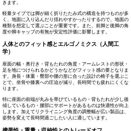
きます。
軽量タイプでは脚が細く折りたたみ式の構造を持つものが多
く、地面に入り込んだり揺れやすかったりするので、地面の
種類を想定して選ぶことが重要です。また、前脚と後脚の角
度や脚キャップの有無が安定性評価に影響します。
人体とのフィット感とエルゴノミクス（人間工
学）
座面の幅・奥行き・背もたれの角度・アームレストの形状・
足を地につけられるかどうかなどがフィット感の要となりま
す。身長・体重・臀部や腰の形に合った設計の椅子を選ぶこ
とで、坐骨や膝裏への圧迫が減り、長時間でも疲れにくくな
ります。
特に座面の前端が丸みを帯びているもの・背もたれが少し後
傾しているもの・腰部にサポートがあるものは快適性が向上
します。加えてリクライニング角度の調整幅が広い製品は、
姿勢を変えて長時間過ごしたい人に適しています。
携帯性・重量・収納性とのトレードオフ