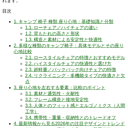
れます。
目次
1.
キャンプ 椅子 種類 座り心地：基礎知識と分類
1.1.
ローチェア／ハイチェアの違い
1.2.
背もたれの高さと形状
1.3.
構造と素材による安定性と快適性
2.
多様な種類のキャンプ椅子：具体モデルとその座り
心地比較
2.1.
ロースタイルチェアの特徴とおすすめモデル
2.2.
ハイスタイルチェアの快適性と選び方
2.3.
超軽量／バックパック向けチェアの特徴
2.4.
リクライニング・多機能タイプの快適さと欠
点
3.
座り心地を左右する要素：比較のポイント
3.1.
素材と通気性・火耐性
3.2.
フレーム構造と接地安定性
3.3.
人体とのフィット感とエルゴノミクス（人間
工学）
3.4.
携帯性・重量・収納性とのトレードオフ
4.
最新情報から見る2026年の注目デザインとトレンド