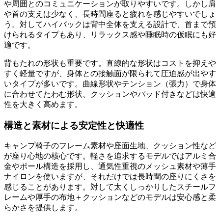
や周囲とのコミュニケーションが取りやすいです。しかし肩
や首の支えは少なく、長時間座ると疲れを感じやすいでしょ
う。対してハイバックは背中全体を支える設計で、首まで預
けられるタイプもあり、リラックス感や睡眠時の仮眠にも好
適です。
背もたれの形状も重要です。直線的な形状はコストを抑えや
すく軽量ですが、身体との接触面が限られて圧迫感が出やす
いタイプが多いです。曲線形状やテンション（張力）で身体
に合わせてたわむ形状、クッションやパッド付きなどは快適
性を大きく高めます。
構造と素材による安定性と快適性
キャンプ椅子のフレーム素材や座面生地、クッション性など
が座り心地の核心です。軽さを追求するモデルではアルミ合
金やポール構造を採用し、通気性重視のメッシュ素材や薄手
ナイロンを使いますが、それだけでは長時間の座りにくさを
感じることがあります。対して太くしっかりしたスチールフ
レームや厚手の布地＋クッションなどのモデルは安心感と柔
らかさを提供します。