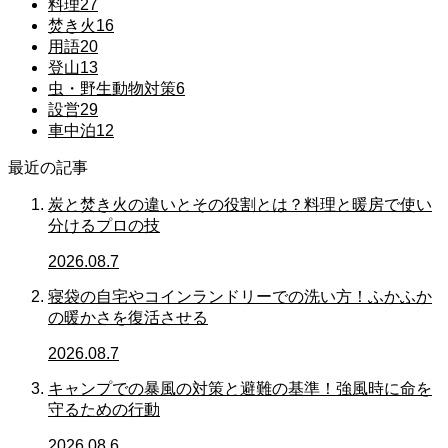
料理
27
焚き火
16
用語
20
登山
13
虫・野生動物対策
6
設営
29
車中泊
12
最近の記事
炭と焚き火の違いとその役割とは？料理と暖房で使い
分けるプロの技
2026.08.7
寝袋の自宅やコインランドリーでの洗い方！ふかふか
の暖かさを復活させる
2026.08.7
キャンプでの暴風の対策と避難の基準！強風時に命を
守るための行動
2026.08.6