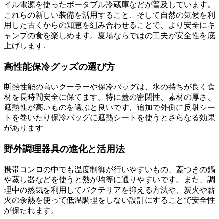
イル電源を使ったポータブル冷蔵庫などが普及しています。
これらの新しい装備を活用すること、そして自然の気候を利
用した古くからの知恵を組み合わせることで、より安全にキ
ャンプの食を楽しめます。夏場ならではの工夫が安全性を底
上げします。
高性能保冷グッズの選び方
断熱性能の高いクーラーや保冷バッグは、氷の持ちが良く食
材を長時間安全に保てます。特に蓋の密閉性、素材の厚さ、
遮熱性が高いものを選ぶと良いです。追加で外側に反射シー
トを巻いたり保冷バッグに遮熱シートを使うとさらなる効果
があります。
野外調理器具の進化と活用法
携帯コンロの中でも温度制御が行いやすいもの、蓋つきの鍋
や蒸し器などを使うと熱が均等に通りやすいです。また、調
理中の蒸気を利用してバクテリアを抑える方法や、炭火や薪
火の余熱を使って低温調理をしない設計にすることで安全性
が保たれます。