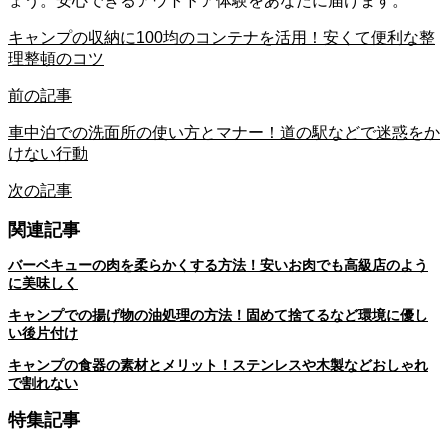
ょう。安心できるアウトドア体験をあなたに届けます。
キャンプの収納に100均のコンテナを活用！安くて便利な整
理整頓のコツ
前の記事
車中泊での洗面所の使い方とマナー！道の駅などで迷惑をか
けない行動
次の記事
関連記事
バーベキューの肉を柔らかくする方法！安いお肉でも高級店のよう
に美味しく
キャンプでの揚げ物の油処理の方法！固めて捨てるなど環境に優し
い後片付け
キャンプの食器の素材とメリット！ステンレスや木製などおしゃれ
で割れない
特集記事