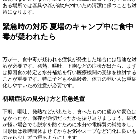
ある場所では器具や器が錆びやすいため清潔に保つことも対
策になります。
緊急時の対応 夏場のキャンプ中に食中
毒が疑われたら
万が一、食中毒が疑われる症状が発生した場合には迅速な対
応が必要です。発熱、嘔吐、下痢などの症状が出たら、まず
は原因食の特定と水分補給を行い医療機関の受診を検討する
ことが重要です。特に子どもや高齢者、体力の弱い人は重症
化しやすいため注意が必要です。
初期症状の見分け方と応急処置
下痢、嘔吐、発熱などが出たら、食べたものに痛みや変色は
なかったか、保存が適切だったかを振り返りましょう。症状
が軽い場合でも脱水を防ぐために水分や電解質の補給をし、
固形物は数時間休ませてからお粥やスープなど消化に良いも
のから少しずつ摂るようにします。