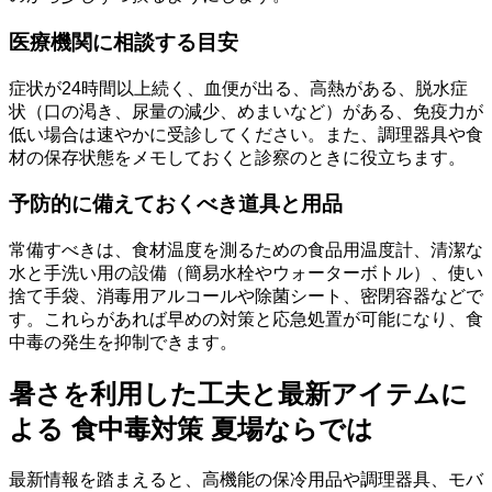
医療機関に相談する目安
症状が24時間以上続く、血便が出る、高熱がある、脱水症
状（口の渇き、尿量の減少、めまいなど）がある、免疫力が
低い場合は速やかに受診してください。また、調理器具や食
材の保存状態をメモしておくと診察のときに役立ちます。
予防的に備えておくべき道具と用品
常備すべきは、食材温度を測るための食品用温度計、清潔な
水と手洗い用の設備（簡易水栓やウォーターボトル）、使い
捨て手袋、消毒用アルコールや除菌シート、密閉容器などで
す。これらがあれば早めの対策と応急処置が可能になり、食
中毒の発生を抑制できます。
暑さを利用した工夫と最新アイテムに
よる 食中毒対策 夏場ならでは
最新情報を踏まえると、高機能の保冷用品や調理器具、モバ