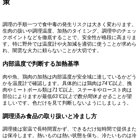
策
調理の手順一つで食中毒の発生リスクは大きく変わります。
生肉の扱いや調理温度、加熱のタイミング、調理中のチェッ
クポイントなどを徹底することで、安全性が格段に高まりま
す。特に野外では温度計や火加減を適切に使うことが求めら
れ、闇雲な火力に頼らないことが大切です。
内部温度で判断する加熱基準
肉や魚、鶏肉の加熱は内部温度が安全域に達しているかどう
かを温度計で確認します。具体的には鶏肉は
74℃以上
、挽
肉やミートボール類は
71℃以上
、ステーキやロースト肉は
部位によりますが最低
63℃以上で数分間休ませる
ことが望
ましいです。色だけを見て判断しないようにしましょう。
調理済み食品の取り扱いと冷まし方
調理後は室温で長時間置かず、できるだけ短時間で提供また
は保冷します。熱いものは熱い状態を保ち、冷たいものは冷