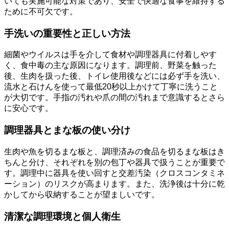
いても実施可能な対策であり、安全で快適な食事を維持する
ために不可欠です。
手洗いの重要性と正しい方法
細菌やウイルスは手を介して食材や調理器具に付着しやす
く、食中毒の主な原因になります。調理前、野菜を触った
後、生肉を扱った後、トイレ使用後などには必ず手を洗い、
流水と石けんを使って最低20秒以上かけて丁寧に洗うこと
が大切です。手指の汚れや爪の間の汚れまで意識するとさら
に安心です。
調理器具とまな板の使い分け
生肉や魚を切るまな板と、調理済みの食品を切るまな板はき
ちんと分け、それぞれを別の包丁や器具で扱うことが重要で
す。調理中に器具を使い回すと交差汚染（クロスコンタミネ
ーション）のリスクが高まります。また、洗浄後は十分に乾
かしてから収納することが望ましいです。
清潔な調理環境と個人衛生