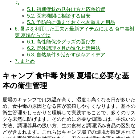
ら
5.1.
初期症状の見分け方と応急処置
5.2.
医療機関に相談する目安
5.3.
予防的に備えておくべき道具と用品
6.
暑さを利用した工夫と最新アイテムによる 食中毒対
策 夏場ならでは
6.1.
高性能保冷グッズの選び方
6.2.
野外調理器具の進化と活用法
6.3.
自然条件を活かす保存アイデア
7.
まとめ
キャンプ 食中毒 対策 夏場に必要な基
本の衛生管理
夏場のキャンプでは気温が高く、湿度も高くなる日が多いた
め、食中毒の原因となる菌が繁殖しやすくなります。基本の
衛生管理をしっかりと理解して実践することで、多くのリス
クを未然に防げます。そのために必要な知識には、手洗いの
方法、調理器具の扱い方、生の食材と調理済み食品の区別な
どが含まれます。これらはキャンプ場での環境が限定されて