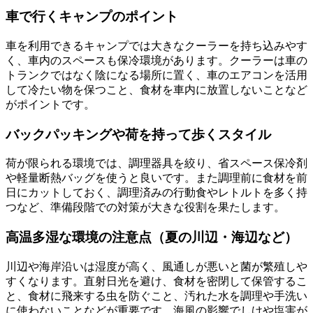
車で行くキャンプのポイント
車を利用できるキャンプでは大きなクーラーを持ち込みやす
く、車内のスペースも保冷環境があります。クーラーは車の
トランクではなく陰になる場所に置く、車のエアコンを活用
して冷たい物を保つこと、食材を車内に放置しないことなど
がポイントです。
バックパッキングや荷を持って歩くスタイル
荷が限られる環境では、調理器具を絞り、省スペース保冷剤
や軽量断熱バッグを使うと良いです。また調理前に食材を前
日にカットしておく、調理済みの行動食やレトルトを多く持
つなど、準備段階での対策が大きな役割を果たします。
高温多湿な環境の注意点（夏の川辺・海辺など）
川辺や海岸沿いは湿度が高く、風通しが悪いと菌が繁殖しや
すくなります。直射日光を避け、食材を密閉して保管するこ
と、食材に飛来する虫を防ぐこと、汚れた水を調理や手洗い
に使わないことなどが重要です。海風の影響でしけや塩害が