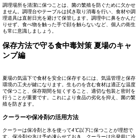
調理場所を清潔に保つことは、菌の繁殖を防ぐために欠かせ
ません。調理台やテーブルは拭き取り消毒を行い、食材や調
理道具は直射日光を避けて保管します。調理中に鼻をかんだ
りせず、食べ物を触った手で顔を触らないなど、個人の衛生
も常に意識しましょう。
保存方法で守る食中毒対策 夏場のキャ
ンプ編
夏場の気温下で食材を安全に保存するには、気温管理と保存
環境の工夫が鍵になります。生ものを含む食材は適正な温度
で保つこと、保存期間を短くすること、適切な包装と密封を
行うことが重要です。これにより食品の劣化を抑え、菌の繁
殖を防ぎます。
クーラーや保冷剤の活用方法
クーラーは保冷剤と氷を使って
4℃以下
に保つことが理想で
す。保冷剤や氷は予め凍らせておき、クーラーは出発前に冷