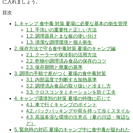
に入れましょう。
目次
1.
キャンプ 食中毒 対策 夏場に必要な基本の衛生管理
1.1.
手洗いの重要性と正しい方法
1.2.
調理器具とまな板の使い分け
1.3.
清潔な調理環境と個人衛生
2.
保存方法で守る食中毒対策 夏場のキャンプ編
2.1.
クーラーや保冷剤の活用方法
2.2.
乾物や調理済み食品の保存のコツ
2.3.
保存期間と廃棄の基準
3.
調理の手順で差がつく 夏場の食中毒対策
3.1.
内部温度で判断する加熱基準
3.2.
調理済み食品の取り扱いと冷まし方
3.3.
クロスコンタミネーションを防ぐ工夫
4.
キャンプ環境別の対策 夏場の特徴に応じて
4.1.
車で行くキャンプのポイント
4.2.
バックパッキングや荷を持って歩くスタイル
4.3.
高温多湿な環境の注意点（夏の川辺・海辺な
ど）
5.
緊急時の対応 夏場のキャンプ中に食中毒が疑われた