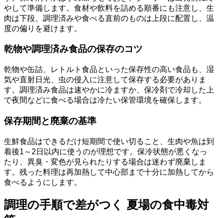
やして準備します。食材や飲料を詰める順番にも注意し、生
肉は下段、調理済みや食べる直前のものは上段に配置し、温
度の偏りを避けます。
乾物や調理済み食品の保存のコツ
乾物や缶詰、レトルト食品といった保存性の高い食品も、湿
気や直射日光、虫の侵入に注意して保存する必要がありま
す。調理済み食品は速やかに冷ますか、保冷剤で冷却した上
で夜間などに食べる場合は冷たい保管環境を確保します。
保存期間と廃棄の基準
生鮮食品はできるだけ短期間で使い切ること、生肉や魚は到
着後1～2日以内に使うのが理想です。保冷状態が悪くなっ
たり、異臭・変色が見られたりする場合は迷わず廃棄しま
す。残った料理は再加熱して中心部まで十分に加熱してから
食べるようにします。
調理の手順で差がつく 夏場の食中毒対