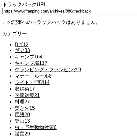
トラックバックURL
この記事へのトラックバックはありません。
カテゴリー
DIY
12
ギア
33
キャンプ
164
キャンプ場
117
グランピング・フランピング
9
マナー・ルール
8
ライト・照明
14
収納術
17
季節対策
21
料理
27
焚き火
15
用語
20
登山
13
虫・野生動物対策
6
設営
29