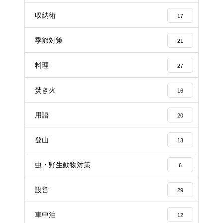
収納術
17
季節対策
21
料理
27
焚き火
16
用語
20
登山
13
虫・野生動物対策
6
設営
29
車中泊
12