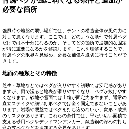
付属ペグが風に弱くなる条件と追加が
必要な箇所
強風時や地盤の弱い場所では、テントの構造全体が風の力に
対して脆くなります。ここでは、どのような条件で付属ペグ
だけでは不十分になるのか、そしてどの箇所で追加的な固定
が特に重要になるかを解説します。これを理解することで、
付属ペグの限界を見極め、必要な補強を適切に行うことがで
きます。
地面の種類とその特徴
芝生・草地などではペグが入りやすく初動では安定感があり
ますが、雨で湿ると地表が滑りやすくなり、ペグが抜けやす
くなります。砂地や雪面では土粒が固定力を生まず、通常の
直立ステイクや細い釘形ペグでは全く固定できないことがあ
ります。岩場や硬盤ではペグを打ち込めないか、変形・破損
のリスクがあります。これらの条件では、平たい広い面積で
支える砂用ペグやデッドマンアンカー、鍛造鋼の深めの打ち
込み式ペグなどを追加する必要があります。