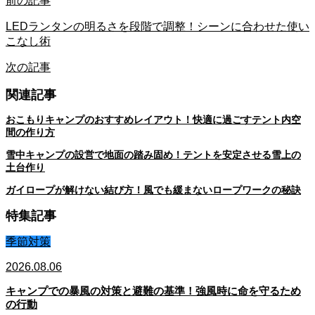
前の記事
LEDランタンの明るさを段階で調整！シーンに合わせた使い
こなし術
次の記事
関連記事
おこもりキャンプのおすすめレイアウト！快適に過ごすテント内空
間の作り方
雪中キャンプの設営で地面の踏み固め！テントを安定させる雪上の
土台作り
ガイロープが解けない結び方！風でも緩まないロープワークの秘訣
特集記事
季節対策
2026.08.06
キャンプでの暴風の対策と避難の基準！強風時に命を守るため
の行動