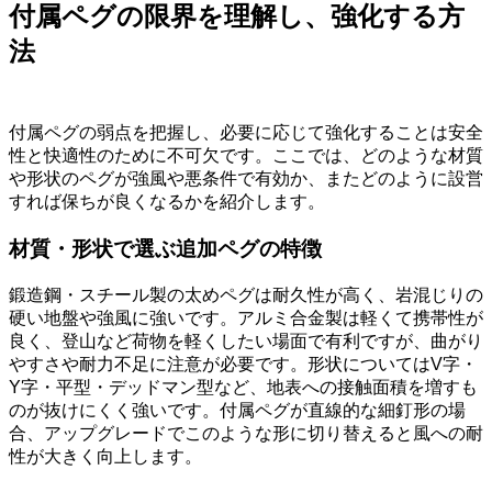
付属ペグの限界を理解し、強化する方
法
付属ペグの弱点を把握し、必要に応じて強化することは安全
性と快適性のために不可欠です。ここでは、どのような材質
や形状のペグが強風や悪条件で有効か、またどのように設営
すれば保ちが良くなるかを紹介します。
材質・形状で選ぶ追加ペグの特徴
鍛造鋼・スチール製の太めペグは耐久性が高く、岩混じりの
硬い地盤や強風に強いです。アルミ合金製は軽くて携帯性が
良く、登山など荷物を軽くしたい場面で有利ですが、曲がり
やすさや耐力不足に注意が必要です。形状についてはV字・
Y字・平型・デッドマン型など、地表への接触面積を増すも
のが抜けにくく強いです。付属ペグが直線的な細釘形の場
合、アップグレードでこのような形に切り替えると風への耐
性が大きく向上します。