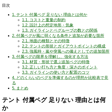
目次
1.
テント 付属ペグ 足りない 理由とは何か
1.1.
コストと重量の制約
1.2.
設計上の想定地形・気象
1.3.
ガイラインとペグループの数との関係
2.
付属ペグが風に弱くなる条件と追加が必要な箇所
2.1.
地面の種類とその特徴
2.2.
テントの形状とガイアウトポイントの構成
2.3.
強風時・嵐や突風への備えとしての追加箇所
3.
付属ペグの限界を理解し、強化する方法
3.1.
材質・形状で選ぶ追加ペグの特徴
3.2.
正しい打ち方と角度・深さのポイント
3.3.
ガイラインの使い方と配置のコツ
4.
どのくらいのペグを準備するのが理想か比較表で見
る
5.
まとめ
テント 付属ペグ 足りない 理由とは何
か