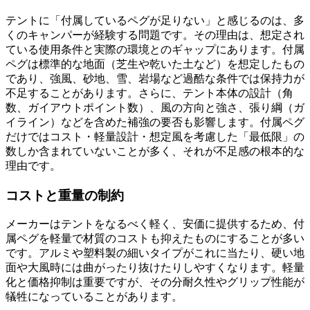
テントに「付属しているペグが足りない」と感じるのは、多
くのキャンパーが経験する問題です。その理由は、想定され
ている使用条件と実際の環境とのギャップにあります。付属
ペグは標準的な地面（芝生や乾いた土など）を想定したもの
であり、強風、砂地、雪、岩場など過酷な条件では保持力が
不足することがあります。さらに、テント本体の設計（角
数、ガイアウトポイント数）、風の方向と強さ、張り綱（ガ
イライン）などを含めた補強の要否も影響します。付属ペグ
だけではコスト・軽量設計・想定風を考慮した「最低限」の
数しか含まれていないことが多く、それが不足感の根本的な
理由です。
コストと重量の制約
メーカーはテントをなるべく軽く、安価に提供するため、付
属ペグを軽量で材質のコストも抑えたものにすることが多い
です。アルミや塑料製の細いタイプがこれに当たり、硬い地
面や大風時には曲がったり抜けたりしやすくなります。軽量
化と価格抑制は重要ですが、その分耐久性やグリップ性能が
犠牲になっていることがあります。