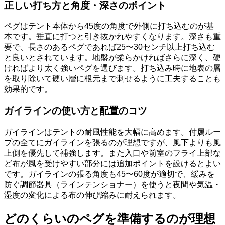
正しい打ち方と角度・深さのポイント
ペグはテント本体から45度の角度で外側に打ち込むのが基
本です。垂直に打つと引き抜かれやすくなります。深さも重
要で、長さのあるペグであれば25〜30センチ以上打ち込む
と良いとされています。地盤が柔らかければさらに深く、硬
ければより太く強いペグを選びます。打ち込み時に地表の層
を取り除いて硬い層に根元まで刺せるように工夫することも
効果的です。
ガイラインの使い方と配置のコツ
ガイラインはテントの耐風性能を大幅に高めます。付属ルー
プの全てにガイラインを張るのが理想ですが、風下よりも風
上側を優先して補強します。また入口や前室のフライ上部な
ど布が風を受けやすい部分には追加ポイントを設けるとよい
です。ガイラインの張る角度も45〜60度が適切で、緩みを
防ぐ調節器具（ラインテンショナー）を使うと夜間や気温・
湿度の変化による布の伸び縮みに耐えられます。
どのくらいのペグを準備するのが理想