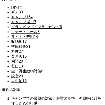
DIY
12
ギア
33
キャンプ
164
キャンプ場
117
グランピング・フランピング
9
マナー・ルール
8
ライト・照明
14
収納術
17
季節対策
21
料理
27
焚き火
15
用語
20
登山
13
虫・野生動物対策
6
設営
29
車中泊
12
最近の記事
キャンプでの暴風の対策と避難の基準！強風時に命を
守るための行動