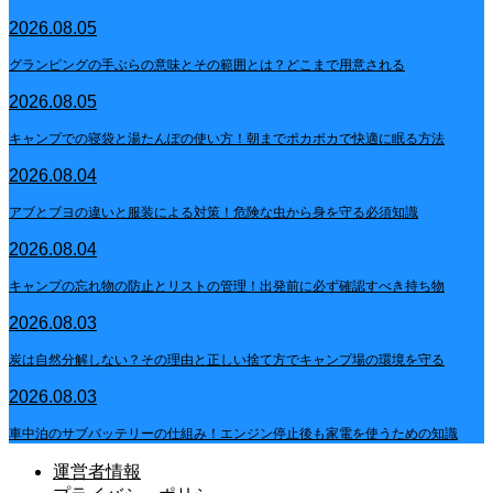
2026.08.05
グランピングの手ぶらの意味とその範囲とは？どこまで用意される
2026.08.05
キャンプでの寝袋と湯たんぽの使い方！朝までポカポカで快適に眠る方法
2026.08.04
アブとブヨの違いと服装による対策！危険な虫から身を守る必須知識
2026.08.04
キャンプの忘れ物の防止とリストの管理！出発前に必ず確認すべき持ち物
2026.08.03
炭は自然分解しない？その理由と正しい捨て方でキャンプ場の環境を守る
2026.08.03
車中泊のサブバッテリーの仕組み！エンジン停止後も家電を使うための知識
運営者情報