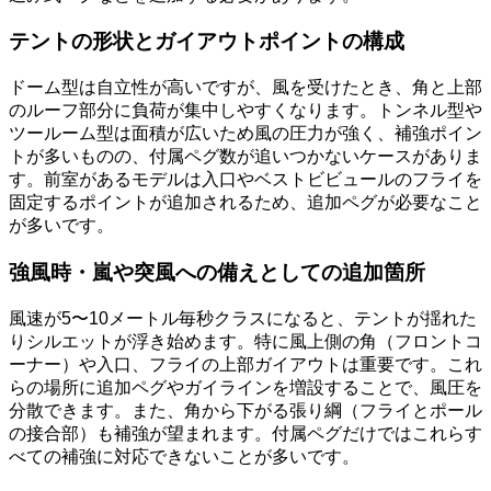
テントの形状とガイアウトポイントの構成
ドーム型は自立性が高いですが、風を受けたとき、角と上部
のルーフ部分に負荷が集中しやすくなります。トンネル型や
ツールーム型は面積が広いため風の圧力が強く、補強ポイン
トが多いものの、付属ペグ数が追いつかないケースがありま
す。前室があるモデルは入口やベストビビュールのフライを
固定するポイントが追加されるため、追加ペグが必要なこと
が多いです。
強風時・嵐や突風への備えとしての追加箇所
風速が5〜10メートル毎秒クラスになると、テントが揺れた
りシルエットが浮き始めます。特に風上側の角（フロントコ
ーナー）や入口、フライの上部ガイアウトは重要です。これ
らの場所に追加ペグやガイラインを増設することで、風圧を
分散できます。また、角から下がる張り綱（フライとポール
の接合部）も補強が望まれます。付属ペグだけではこれらす
べての補強に対応できないことが多いです。