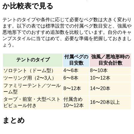
か比較表で見る
テントのタイプや条件に応じて必要なペグ数は大きく変わり
ます。以下の表では標準設営での付属ペグ数目安と、強風や
悪地形下でのおすすめ追加数を比較しています。自分のキャ
ンプスタイルに当てはめて、必要な準備を把握しておきまし
ょう。
付属ペグの
強風／悪地形時の
テントのタイプ
目安数
目安合計数
ソロテント（ドーム型）
4〜6本
8〜10本
ツーリング用（2〜3人）
6〜8本
10〜12本
ファミリーテント／ツール
8〜12本
14〜20本
ーム型
タープ・前室・大型ベスト
付属含め
16〜20本以上
ビビュール付き
10〜12本
まとめ