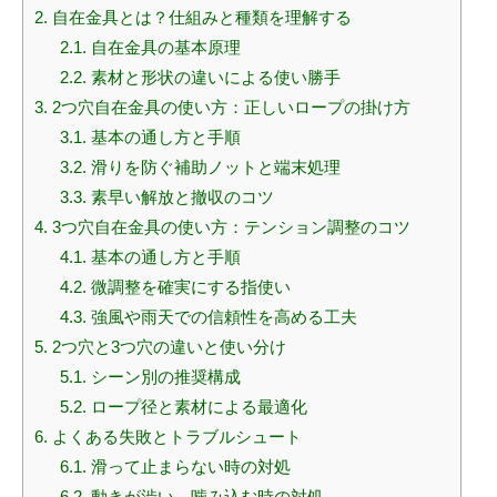
2.
自在金具とは？仕組みと種類を理解する
2.1.
自在金具の基本原理
2.2.
素材と形状の違いによる使い勝手
3.
2つ穴自在金具の使い方：正しいロープの掛け方
3.1.
基本の通し方と手順
3.2.
滑りを防ぐ補助ノットと端末処理
3.3.
素早い解放と撤収のコツ
4.
3つ穴自在金具の使い方：テンション調整のコツ
4.1.
基本の通し方と手順
4.2.
微調整を確実にする指使い
4.3.
強風や雨天での信頼性を高める工夫
5.
2つ穴と3つ穴の違いと使い分け
5.1.
シーン別の推奨構成
5.2.
ロープ径と素材による最適化
6.
よくある失敗とトラブルシュート
6.1.
滑って止まらない時の対処
6.2.
動きが渋い、噛み込む時の対処