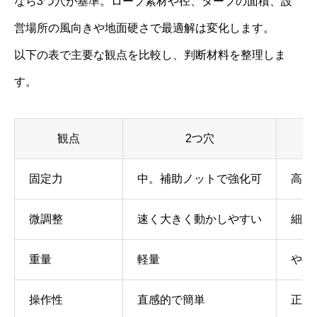
なら3つ穴が基準。ロープ素材や径、タープの面積、設
営場所の風向きや地面硬さで最適解は変化します。
以下の表で主要な観点を比較し、判断材料を整理しま
す。
観点
2つ穴
固定力
中。補助ノットで強化可
高。
微調整
速く大きく動かしやすい
細か
重量
軽量
やや
操作性
直感的で簡単
正し