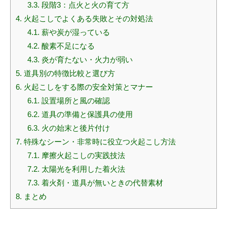
3.3.
段階3：点火と火の育て方
4.
火起こしでよくある失敗とその対処法
4.1.
薪や炭が湿っている
4.2.
酸素不足になる
4.3.
炎が育たない・火力が弱い
5.
道具別の特徴比較と選び方
6.
火起こしをする際の安全対策とマナー
6.1.
設置場所と風の確認
6.2.
道具の準備と保護具の使用
6.3.
火の始末と後片付け
7.
特殊なシーン・非常時に役立つ火起こし方法
7.1.
摩擦火起こしの実践技法
7.2.
太陽光を利用した着火法
7.3.
着火剤・道具が無いときの代替素材
8.
まとめ