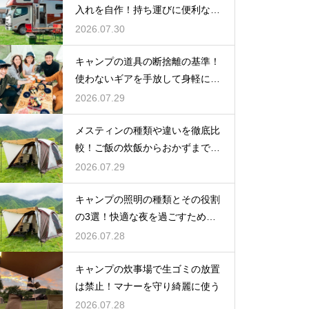
入れを自作！持ち運びに便利な収
納術
2026.07.30
キャンプの道具の断捨離の基準！
使わないギアを手放して身軽にな
る方法
2026.07.29
メスティンの種類や違いを徹底比
較！ご飯の炊飯からおかずまで万
能クッカー
2026.07.29
キャンプの照明の種類とその役割
の3選！快適な夜を過ごすための
知識
2026.07.28
キャンプの炊事場で生ゴミの放置
は禁止！マナーを守り綺麗に使う
2026.07.28