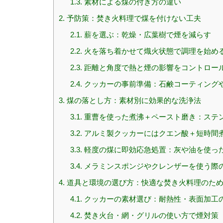
1.3.
素材による煤の付き方の違い
2.
予防策：焚き火料理で煤を付けない工夫
2.1.
薪を選ぶ：乾燥・広葉樹で煙を減らす
2.2.
火を落ち着かせて熾火状態で調理を始め
2.3.
距離と角度で熱と煙の影響をコントロー
2.4.
クッカーの事前準備：石鹸コーティング
3.
煤の落とし方：素材別に効果的な洗浄法
3.1.
重曹を使った煮沸＋ペースト磨き：ステ
3.2.
アルミ製クッカーにはクエン酸＋短時間
3.3.
軽度の煤に即効応急処置：灰や油を使っ
3.4.
メラミンスポンジやクレンザーを使う際
4.
道具と環境の選び方：快適な焚き火料理のた
4.1.
クッカーの素材選び：耐熱性・表面加工
4.2.
焚き火台・網・グリルの使い方で煙対策