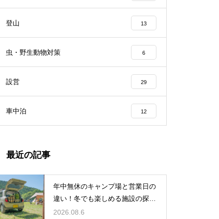
登山
13
虫・野生動物対策
6
設営
29
車中泊
12
最近の記事
年中無休のキャンプ場と営業日の
違い！冬でも楽しめる施設の探し
方
2026.08.6