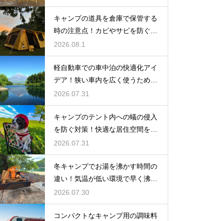
キャンプの道具を倉庫で保管する
時の注意点！カビやサビを防ぐお
手入れ
2026.08.1
軽自動車での車中泊の快適化アイ
デア！狭い車内を広く使うための
工夫
2026.07.31
キャンプのテント内への蟻の侵入
を防ぐ対策！快適な居住空間をキ
ープ
2026.07.31
冬キャンプでお湯を沸かす時間の
違い！気温が低い環境で早く沸騰
させる
2026.07.30
コンパクトなキャンプ用の調味料