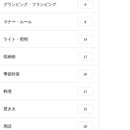
グランピング・フランピング
9
マナー・ルール
8
ライト・照明
14
収納術
17
季節対策
20
料理
27
焚き火
15
用語
20