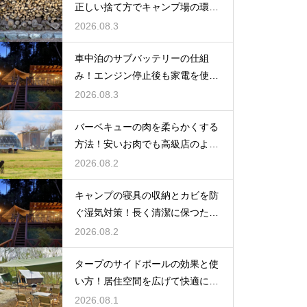
正しい捨て方でキャンプ場の環境
を守る
2026.08.3
車中泊のサブバッテリーの仕組
み！エンジン停止後も家電を使う
ための知識
2026.08.3
バーベキューの肉を柔らかくする
方法！安いお肉でも高級店のよう
に美味しく
2026.08.2
キャンプの寝具の収納とカビを防
ぐ湿気対策！長く清潔に保つため
の手入れ
2026.08.2
タープのサイドポールの効果と使
い方！居住空間を広げて快適に過
ごす技
2026.08.1