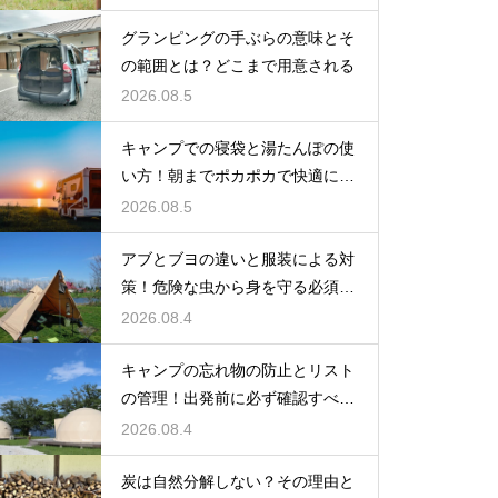
グランピングの手ぶらの意味とそ
の範囲とは？どこまで用意される
2026.08.5
キャンプでの寝袋と湯たんぽの使
い方！朝までポカポカで快適に眠
る方法
2026.08.5
アブとブヨの違いと服装による対
策！危険な虫から身を守る必須知
識
2026.08.4
キャンプの忘れ物の防止とリスト
の管理！出発前に必ず確認すべき
持ち物
2026.08.4
炭は自然分解しない？その理由と