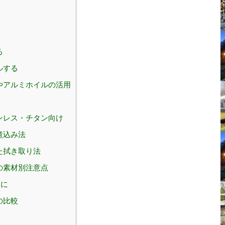
る
ルする
やアルミホイルの活用
ンレス・チタン向け
煮込み法
た拭き取り法
の素材別注意点
めに
の比較