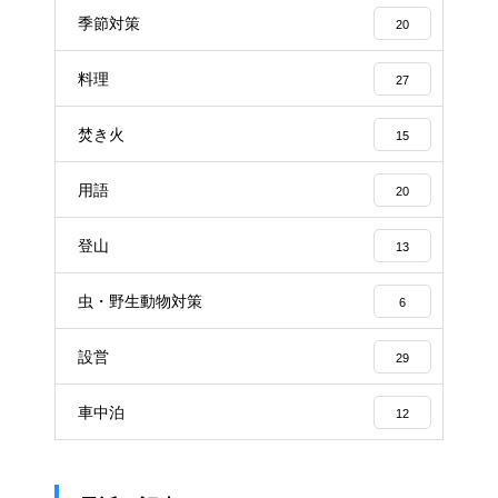
季節対策
20
料理
27
焚き火
15
用語
20
登山
13
虫・野生動物対策
6
設営
29
車中泊
12