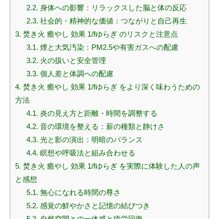
2.2.
身体への影響：リラックスした脳と体の反応
2.3.
社会的・精神的な価値：つながりと自己再生
3.
焚き火 癒やし 効果 1/fゆらぎ のリスクと注意点
3.1.
煙と大気汚染：PM2.5や有害ガスへの配慮
3.2.
火の扱いと安全管理
3.3.
個人差と体調への配慮
4.
焚き火 癒やし 効果 1/fゆらぎ をより深く味わうための
方法
4.1.
炎の見え方と距離・時間を調整する
4.2.
音の環境を整える：薪の種類と静けさ
4.3.
光と影の演出：明暗のバランス
4.4.
瞑想や呼吸法と組み合わせる
5.
焚き火 癒やし 効果 1/fゆらぎ を実際に体験した人の声
と感想
5.1.
無心になれる時間の尊さ
5.2.
感覚の鮮やかさと記憶の結びつき
5.3.
自然空間との一体感と疲労回復