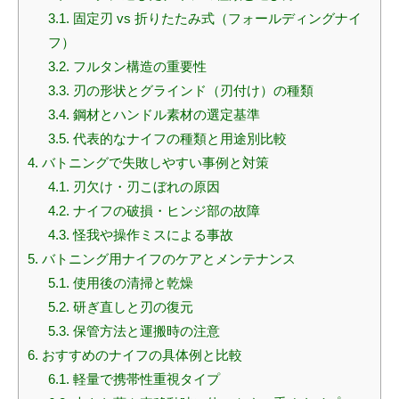
3.1.
固定刃 vs 折りたたみ式（フォールディングナイ
フ）
3.2.
フルタン構造の重要性
3.3.
刃の形状とグラインド（刃付け）の種類
3.4.
鋼材とハンドル素材の選定基準
3.5.
代表的なナイフの種類と用途別比較
4.
バトニングで失敗しやすい事例と対策
4.1.
刃欠け・刃こぼれの原因
4.2.
ナイフの破損・ヒンジ部の故障
4.3.
怪我や操作ミスによる事故
5.
バトニング用ナイフのケアとメンテナンス
5.1.
使用後の清掃と乾燥
5.2.
研ぎ直しと刃の復元
5.3.
保管方法と運搬時の注意
6.
おすすめのナイフの具体例と比較
6.1.
軽量で携帯性重視タイプ