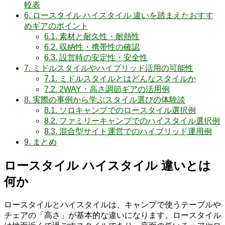
較表
6.
ロースタイル ハイスタイル 違いを踏まえたおすす
めギアのポイント
6.1.
素材と耐久性・耐熱性
6.2.
収納性・携帯性の確認
6.3.
設営時の安定性・安全性
7.
ミドルスタイルやハイブリッド活用の可能性
7.1.
ミドルスタイルとはどんなスタイルか
7.2.
2WAY・高さ調節ギアの活用例
8.
実際の事例から学ぶスタイル選びの体験談
8.1.
ソロキャンプでのロースタイル選択例
8.2.
ファミリーキャンプでのハイスタイル選択例
8.3.
混合型サイト運営でのハイブリッド運用例
9.
まとめ
ロースタイル ハイスタイル 違いとは
何か
ロースタイルとハイスタイルは、キャンプで使うテーブルや
チェアの「高さ」が基本的な違いになります。ロースタイル