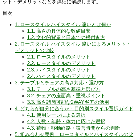
ット・デメリットなどを詳細に解説します。
目次
1.
ロースタイル ハイスタイル 違いとは何か
1.1.
高さの具体的な数値目安
1.2.
文化的背景と日本での根付き方
2.
ロースタイル ハイスタイル 違いによるメリット・
デメリットの比較
2.1.
ロースタイルのメリット
2.2.
ロースタイルのデメリット
2.3.
ハイスタイルのメリット
2.4.
ハイスタイルのデメリット
3.
テーブルとチェアの高さ対応・選び方
3.1.
テーブルの高さ基準と選び方
3.2.
チェアの座面高・重視ポイント
3.3.
高さ調節可能な2WAYギアの活用
4.
どちらが自分に合うか：目的別スタイル選択ガイド
4.1.
使用シーンによる選択
4.2.
人数・年齢・体力に応じた選択
4.3.
荷物・移動経路・設営時間からの判断
5.
組み合わせ実例：ロースタイルとハイスタイルの比