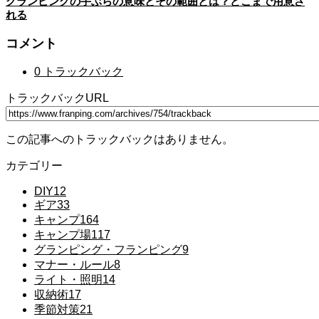
グランピングの手ぶらの意味とその範囲とは？どこまで用意さ
れる
コメント
0 トラックバック
トラックバックURL
この記事へのトラックバックはありません。
カテゴリー
DIY
12
ギア
33
キャンプ
164
キャンプ場
117
グランピング・フランピング
9
マナー・ルール
8
ライト・照明
14
収納術
17
季節対策
21