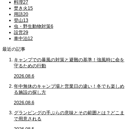
料理
27
焚き火
15
用語
20
登山
13
虫・野生動物対策
6
設営
29
車中泊
12
最近の記事
キャンプでの暴風の対策と避難の基準！強風時に命を
守るための行動
2026.08.6
年中無休のキャンプ場と営業日の違い！冬でも楽しめ
る施設の探し方
2026.08.6
グランピングの手ぶらの意味とその範囲とは？どこま
で用意される