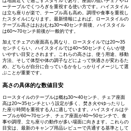
は地面近くで過ごすスタイルであり、座面の低いチェアやロ
ーテーブルでくつろぎを重視する使い方です。ハイスタイル
は立ち座りが楽で、テーブル高も高め。調理や食事を重視し
たスタイルになります。最新情報によれば、ロースタイルの
テーブル高さはおおむね30〜40センチ前後、ハイスタイル
は60〜70センチ前後が一般的です。
加えてチェアの座面高も異なり、ロースタイルでは20〜35
センチくらい、ハイスタイルでは40〜50センチくらいが使
いやすい目安とされます。これらの高さは、使う用途、移動
方法、そして体型や体の調子などによって快適さが変わるた
め、どちらが自分に合っているかをしっかりイメージして選
ぶことが重要です。
高さの具体的な数値目安
ロースタイルのテーブルは概ね30〜40センチ、チェア座面
高は20〜35センチという設定が多く、焚き火やゆったりし
た座り時間を重視する人に適しています。ハイスタイルはテ
ーブルが60〜70センチ、チェア座面が40〜50センチで、食
事や調理、立ち座りの動作が多い場面に向きます。これらの
目安は、最新のキャンプ用品レビューで共通する基準として