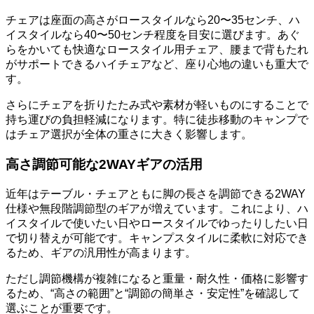
チェアは座面の高さがロースタイルなら20〜35センチ、ハ
イスタイルなら40〜50センチ程度を目安に選びます。あぐ
らをかいても快適なロースタイル用チェア、腰まで背もたれ
がサポートできるハイチェアなど、座り心地の違いも重大で
す。
さらにチェアを折りたたみ式や素材が軽いものにすることで
持ち運びの負担軽減になります。特に徒歩移動のキャンプで
はチェア選択が全体の重さに大きく影響します。
高さ調節可能な2WAYギアの活用
近年はテーブル・チェアともに脚の長さを調節できる2WAY
仕様や無段階調節型のギアが増えています。これにより、ハ
イスタイルで使いたい日やロースタイルでゆったりしたい日
で切り替えが可能です。キャンプスタイルに柔軟に対応でき
るため、ギアの汎用性が高まります。
ただし調節機構が複雑になると重量・耐久性・価格に影響す
るため、“高さの範囲”と“調節の簡単さ・安定性”を確認して
選ぶことが重要です。