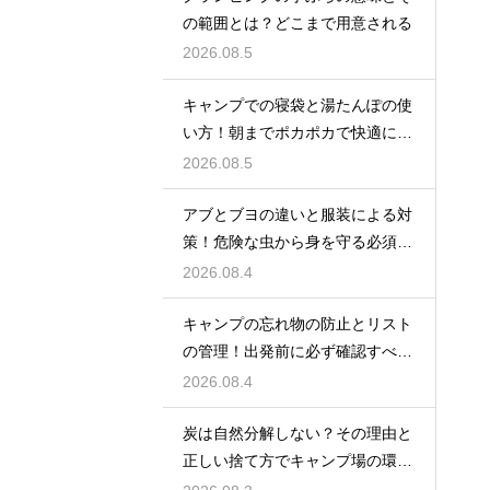
の範囲とは？どこまで用意される
2026.08.5
キャンプでの寝袋と湯たんぽの使
い方！朝までポカポカで快適に眠
る方法
2026.08.5
アブとブヨの違いと服装による対
策！危険な虫から身を守る必須知
識
2026.08.4
キャンプの忘れ物の防止とリスト
の管理！出発前に必ず確認すべき
持ち物
2026.08.4
炭は自然分解しない？その理由と
正しい捨て方でキャンプ場の環境
を守る