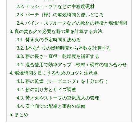
2.2.
アッシュ・ブナなどの中程度硬材
2.3.
バーチ（樺）の燃焼時間と使いどころ
2.4.
パイン・スプルースなどの軟材の特徴と燃焼時間
3.
夜の焚き火で必要な薪の量を計算する方法
3.1.
焚き火の予定時間を決める
3.2.
1本あたりの燃焼時間から本数を計算する
3.3.
薪の長さ・直径・乾燥度を補正する
3.4.
混合使用で効率アップ：軟材＋硬材の組み合わせ
4.
燃焼時間を長くするためのコツと注意点
4.1.
薪の乾燥（シーズニング）を十分に行う
4.2.
薪の割り方とサイズ調整
4.3.
焚き火やストーブの空気流入の管理
4.4.
安全面での配慮と事前の準備
5.
まとめ