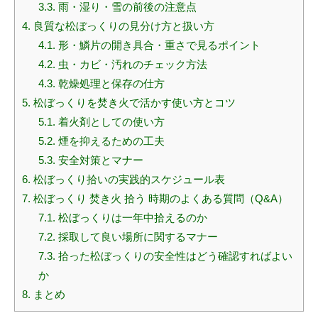
3.3.
雨・湿り・雪の前後の注意点
4.
良質な松ぼっくりの見分け方と扱い方
4.1.
形・鱗片の開き具合・重さで見るポイント
4.2.
虫・カビ・汚れのチェック方法
4.3.
乾燥処理と保存の仕方
5.
松ぼっくりを焚き火で活かす使い方とコツ
5.1.
着火剤としての使い方
5.2.
煙を抑えるための工夫
5.3.
安全対策とマナー
6.
松ぼっくり拾いの実践的スケジュール表
7.
松ぼっくり 焚き火 拾う 時期のよくある質問（Q&A）
7.1.
松ぼっくりは一年中拾えるのか
7.2.
採取して良い場所に関するマナー
7.3.
拾った松ぼっくりの安全性はどう確認すればよい
か
8.
まとめ