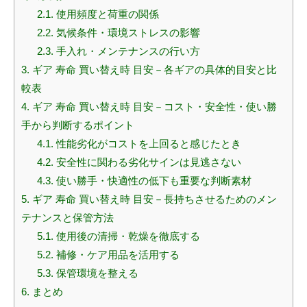
2.1.
使用頻度と荷重の関係
2.2.
気候条件・環境ストレスの影響
2.3.
手入れ・メンテナンスの行い方
3.
ギア 寿命 買い替え時 目安－各ギアの具体的目安と比
較表
4.
ギア 寿命 買い替え時 目安－コスト・安全性・使い勝
手から判断するポイント
4.1.
性能劣化がコストを上回ると感じたとき
4.2.
安全性に関わる劣化サインは見逃さない
4.3.
使い勝手・快適性の低下も重要な判断素材
5.
ギア 寿命 買い替え時 目安－長持ちさせるためのメン
テナンスと保管方法
5.1.
使用後の清掃・乾燥を徹底する
5.2.
補修・ケア用品を活用する
5.3.
保管環境を整える
6.
まとめ