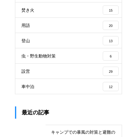
焚き火
15
用語
20
登山
13
虫・野生動物対策
6
設営
29
車中泊
12
最近の記事
キャンプでの暴風の対策と避難の