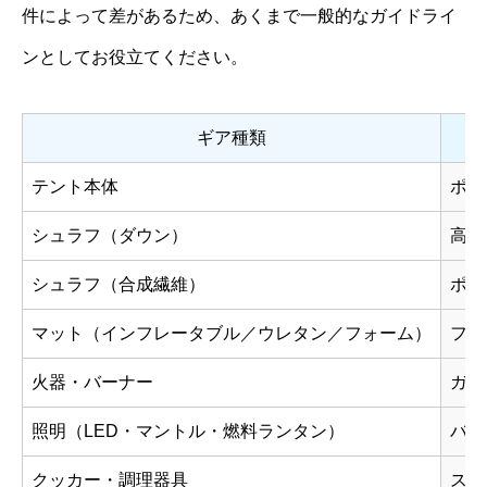
件によって差があるため、あくまで一般的なガイドライ
ンとしてお役立てください。
ギア種類
テント本体
ポリ
シュラフ（ダウン）
高品
シュラフ（合成繊維）
ポリ
マット（インフレータブル／ウレタン／フォーム）
フォ
火器・バーナー
ガス
照明（LED・マントル・燃料ランタン）
バッ
クッカー・調理器具
ステ