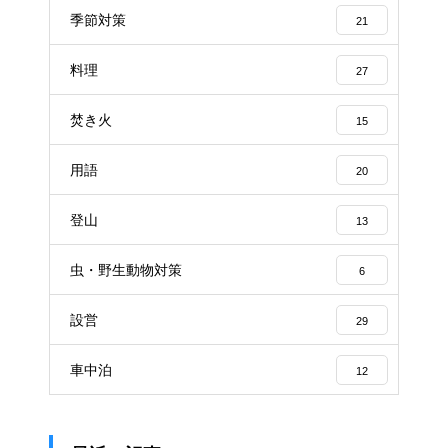
季節対策
21
料理
27
焚き火
15
用語
20
登山
13
虫・野生動物対策
6
設営
29
車中泊
12