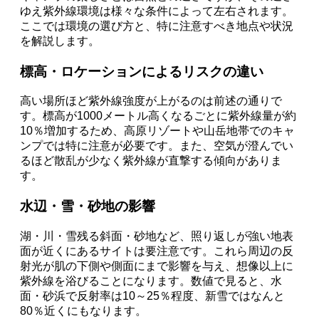
ゆえ紫外線環境は様々な条件によって左右されます。
ここでは環境の選び方と、特に注意すべき地点や状況
を解説します。
標高・ロケーションによるリスクの違い
高い場所ほど紫外線強度が上がるのは前述の通りで
す。標高が1000メートル高くなるごとに紫外線量が約
10％増加するため、高原リゾートや山岳地帯でのキャ
ンプでは特に注意が必要です。また、空気が澄んでい
るほど散乱が少なく紫外線が直撃する傾向がありま
す。
水辺・雪・砂地の影響
湖・川・雪残る斜面・砂地など、照り返しが強い地表
面が近くにあるサイトは要注意です。これら周辺の反
射光が肌の下側や側面にまで影響を与え、想像以上に
紫外線を浴びることになります。数値で見ると、水
面・砂浜で反射率は10～25％程度、新雪ではなんと
80％近くにもなります。