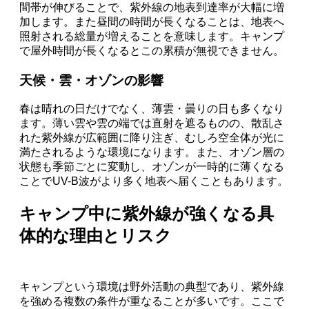
間帯が伸びることで、紫外線の地表到達率が大幅に増
加します。また昼間の時間が長くなることは、地表へ
照射される総量が増えることを意味します。キャンプ
で屋外時間が長くなるとこの累積が無視できません。
天候・雲・オゾンの影響
春は晴れの日だけでなく、薄雲・曇りの日も多くなり
ます。薄い雲や雲の端では直射を遮るものの、散乱さ
れた紫外線が広範囲に降り注ぎ、むしろ空全体が光に
満たされるような環境になります。また、オゾン層の
状態も季節ごとに変動し、オゾンが一時的に薄くなる
ことでUV-B波がより多く地表へ届くこともあります。
キャンプ中に紫外線が強くなる具
体的な理由とリスク
キャンプという環境は野外活動の典型であり、紫外線
を強める複数の条件が重なることが多いです。ここで