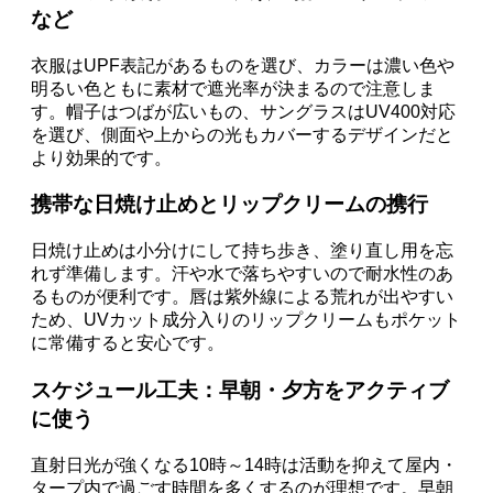
など
衣服はUPF表記があるものを選び、カラーは濃い色や
明るい色ともに素材で遮光率が決まるので注意しま
す。帽子はつばが広いもの、サングラスはUV400対応
を選び、側面や上からの光もカバーするデザインだと
より効果的です。
携帯な日焼け止めとリップクリームの携行
日焼け止めは小分けにして持ち歩き、塗り直し用を忘
れず準備します。汗や水で落ちやすいので耐水性のあ
るものが便利です。唇は紫外線による荒れが出やすい
ため、UVカット成分入りのリップクリームもポケット
に常備すると安心です。
スケジュール工夫：早朝・夕方をアクティブ
に使う
直射日光が強くなる10時～14時は活動を抑えて屋内・
タープ内で過ごす時間を多くするのが理想です。早朝