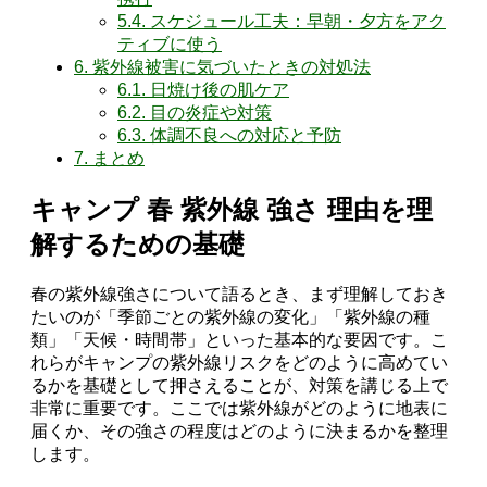
5.4.
スケジュール工夫：早朝・夕方をアク
ティブに使う
6.
紫外線被害に気づいたときの対処法
6.1.
日焼け後の肌ケア
6.2.
目の炎症や対策
6.3.
体調不良への対応と予防
7.
まとめ
キャンプ 春 紫外線 強さ 理由を理
解するための基礎
春の紫外線強さについて語るとき、まず理解しておき
たいのが「季節ごとの紫外線の変化」「紫外線の種
類」「天候・時間帯」といった基本的な要因です。こ
れらがキャンプの紫外線リスクをどのように高めてい
るかを基礎として押さえることが、対策を講じる上で
非常に重要です。ここでは紫外線がどのように地表に
届くか、その強さの程度はどのように決まるかを整理
します。