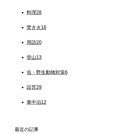
料理
28
焚き火
16
用語
20
登山
13
虫・野生動物対策
6
設営
29
車中泊
12
最近の記事