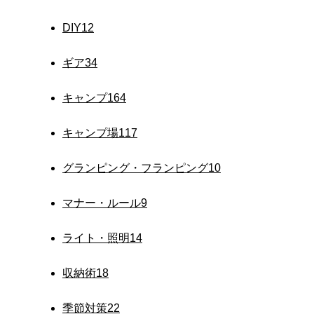
DIY
12
ギア
34
キャンプ
164
キャンプ場
117
グランピング・フランピング
10
マナー・ルール
9
ライト・照明
14
収納術
18
季節対策
22