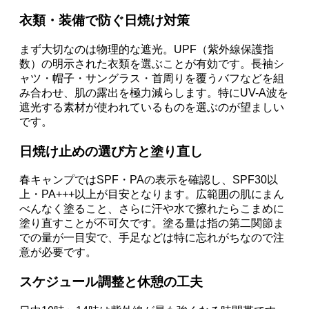
衣類・装備で防ぐ日焼け対策
まず大切なのは物理的な遮光。UPF（紫外線保護指
数）の明示された衣類を選ぶことが有効です。長袖シ
ャツ・帽子・サングラス・首周りを覆うバフなどを組
み合わせ、肌の露出を極力減らします。特にUV-A波を
遮光する素材が使われているものを選ぶのが望ましい
です。
日焼け止めの選び方と塗り直し
春キャンプではSPF・PAの表示を確認し、SPF30以
上・PA+++以上が目安となります。広範囲の肌にまん
べんなく塗ること、さらに汗や水で擦れたらこまめに
塗り直すことが不可欠です。塗る量は指の第二関節ま
での量が一目安で、手足などは特に忘れがちなので注
意が必要です。
スケジュール調整と休憩の工夫