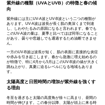
紫外線の種類（UVAとUVB）の特徴と春の傾
向
紫外線には主にUV-A波とUV-B波という二つの種類が
あります。UV-A波は波長が長く肌の奥深くまで到達
し、しわやたるみの原因になると言われます。春でも
このUV-A波の量は、夏季と比べてほぼ同等になること
があり、曇りや窓越しでも通過するため油断できませ
ん。
一方のUV-B波は波長が短く、肌の表面に直接的な炎症
や赤みを引き起こします。春から急激に増え始めるの
が特徴で、特に4月から5月はこのUV-B波の値が大きく
跳ね上がり、真夏に迫るレベルになる地域もありま
す。
太陽高度と日照時間の増加が紫外線を強くす
る理由
冬至を過ぎると太陽の高度角が徐々に高まり、昼間の
時間が伸びます。この春分以降、太陽が頭上に来る時