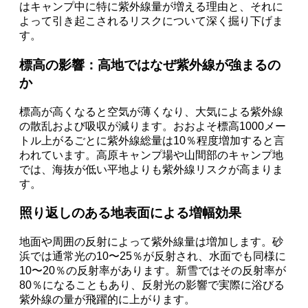
はキャンプ中に特に紫外線量が増える理由と、それに
よって引き起こされるリスクについて深く掘り下げま
す。
標高の影響：高地ではなぜ紫外線が強まるの
か
標高が高くなると空気が薄くなり、大気による紫外線
の散乱および吸収が減ります。おおよそ標高1000メー
トル上がるごとに紫外線総量は10％程度増加すると言
われています。高原キャンプ場や山間部のキャンプ地
では、海抜が低い平地よりも紫外線リスクが高まりま
す。
照り返しのある地表面による増幅効果
地面や周囲の反射によって紫外線量は増加します。砂
浜では通常光の10〜25％が反射され、水面でも同様に
10〜20％の反射率があります。新雪ではその反射率が
80％になることもあり、反射光の影響で実際に浴びる
紫外線の量が飛躍的に上がります。