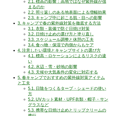
2.1.
標高の影響：高地ではなぜ紫外線が強
まるのか
2.2.
照り返しのある地表面による増幅効果
2.3.
キャンプ中に起こる肌・目への影響
3.
キャンプで春の紫外線対策を徹底する方法
3.1.
衣類・装備で防ぐ日焼け対策
3.2.
日焼け止めの選び方と塗り直し
3.3.
スケジュール調整と休憩の工夫
3.4.
食べ物・保湿で内側からもケア
4.
注意したい環境とキャンプサイトの選び方
4.1.
標高・ロケーションによるリスクの違
い
4.2.
水辺・雪・砂地の影響
4.3.
天候や大気条件の変化に対応する
5.
春キャンプでおすすめの紫外線対策アイテム
と工夫
5.1.
日陰をつくるタープ・シェードの使い
方
5.2.
UVカット素材・UPF衣類・帽子・サン
グラスなど
5.3.
携帯な日焼け止めとリップクリームの
携行