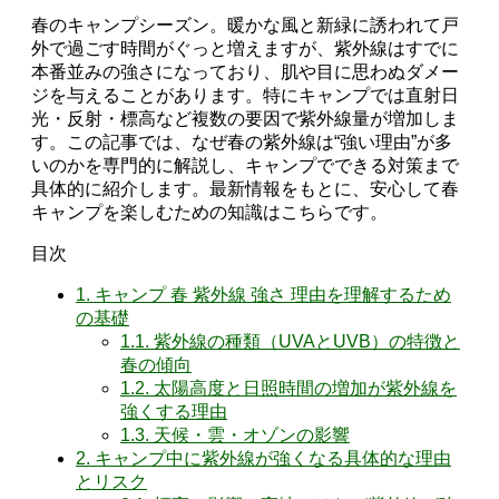
春のキャンプシーズン。暖かな風と新緑に誘われて戸
外で過ごす時間がぐっと増えますが、紫外線はすでに
本番並みの強さになっており、肌や目に思わぬダメー
ジを与えることがあります。特にキャンプでは直射日
光・反射・標高など複数の要因で紫外線量が増加しま
す。この記事では、なぜ春の紫外線は“強い理由”が多
いのかを専門的に解説し、キャンプでできる対策まで
具体的に紹介します。最新情報をもとに、安心して春
キャンプを楽しむための知識はこちらです。
目次
1.
キャンプ 春 紫外線 強さ 理由を理解するため
の基礎
1.1.
紫外線の種類（UVAとUVB）の特徴と
春の傾向
1.2.
太陽高度と日照時間の増加が紫外線を
強くする理由
1.3.
天候・雲・オゾンの影響
2.
キャンプ中に紫外線が強くなる具体的な理由
とリスク