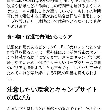
日中10時〜14時は紫外線が最も強くなる時間帯です。
設営や移動などの作業はこの時間帯を避けるようにス
ケジュールを組むことが望ましいです。もしその時間
帯に外で活動する必要がある場合は日陰を活用し、タ
ープを設けたり、木陰の下で休憩をとるなどして直射
を避けます。
食べ物・保湿で内側からもケア
抗酸化作用のあるビタミンC・E・βカロテンなどを含
む食品を摂ることは、紫外線による活性酸素のダメー
ジを軽減する助けになります。さらにキャンプでは乾
燥しやすいため、保湿クリームやリップクリームで肌
のバリアを強化することも重要です。肌のバリアが保
たれていれば紫外線による刺激の影響を抑えられま
す。
注意したい環境とキャンプサイト
の選び方
キャンプの楽しさとは自然との近さですが、その近さ