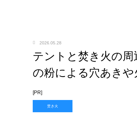
2026.05.28
テントと焚き火の周
の粉による穴あきや
[PR]
焚き火