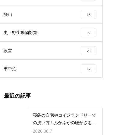
登山
13
虫・野生動物対策
6
設営
29
車中泊
12
最近の記事
寝袋の自宅やコインランドリーで
の洗い方！ふかふかの暖かさを復
活させる
2026.08.7