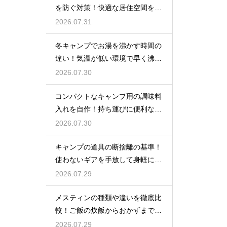
を防ぐ対策！快適な居住空間をキ
ープ
2026.07.31
冬キャンプでお湯を沸かす時間の
違い！気温が低い環境で早く沸騰
させる
2026.07.30
コンパクトなキャンプ用の調味料
入れを自作！持ち運びに便利な収
納術
2026.07.30
キャンプの道具の断捨離の基準！
使わないギアを手放して身軽にな
る方法
2026.07.29
メスティンの種類や違いを徹底比
較！ご飯の炊飯からおかずまで万
能クッカー
2026.07.29