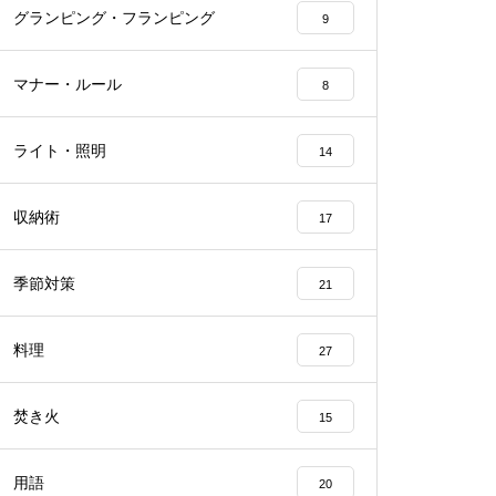
グランピング・フランピング
9
マナー・ルール
8
ライト・照明
14
収納術
17
季節対策
21
料理
27
焚き火
15
用語
20