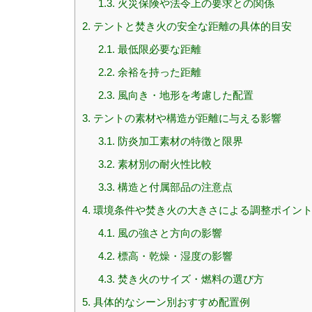
1.3.
火災保険や法令上の要求との関係
2.
テントと焚き火の安全な距離の具体的目安
2.1.
最低限必要な距離
2.2.
余裕を持った距離
2.3.
風向き・地形を考慮した配置
3.
テントの素材や構造が距離に与える影響
3.1.
防炎加工素材の特徴と限界
3.2.
素材別の耐火性比較
3.3.
構造と付属部品の注意点
4.
環境条件や焚き火の大きさによる調整ポイン
4.1.
風の強さと方向の影響
4.2.
標高・乾燥・湿度の影響
4.3.
焚き火のサイズ・燃料の選び方
5.
具体的なシーン別おすすめ配置例