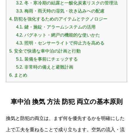
3.2.
冬・寒冷期の結露と一酸化炭素リスクの管理法
3.3.
梅雨・雨天時の湿気・吹き込みへの配慮
4.
防犯を強化するためのアイテムとテクノロジー
4.1.
鍵・施錠・アラームシステムの活用
4.2.
バグネット・網戸の機能的な使いかた
4.3.
照明・センサーライトで抑止力を高める
5.
安全で快適な車中泊の計画と行動
5.1.
装備を事前にチェックする
5.2.
非常時の備えと避難計画
6.
まとめ
車中泊 換気 方法 防犯 両立の基本原則
換気と防犯の両立は、まず何を優先するかを明確にした
上で工夫を重ねることで成り立ちます。空気の流入・流