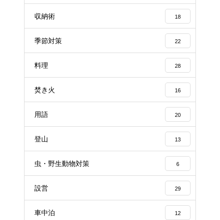
収納術
18
季節対策
22
料理
28
焚き火
16
用語
20
登山
13
虫・野生動物対策
6
設営
29
車中泊
12