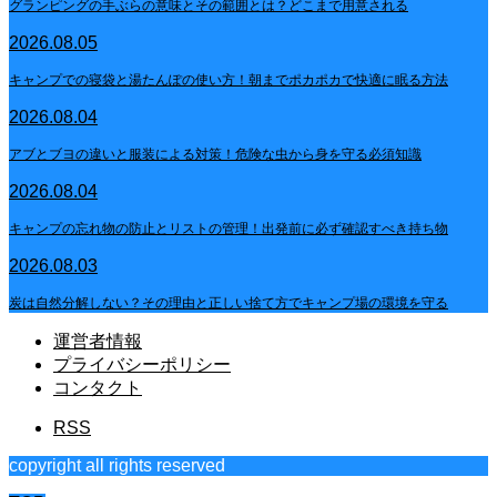
グランピングの手ぶらの意味とその範囲とは？どこまで用意される
2026.08.05
キャンプでの寝袋と湯たんぽの使い方！朝までポカポカで快適に眠る方法
2026.08.04
アブとブヨの違いと服装による対策！危険な虫から身を守る必須知識
2026.08.04
キャンプの忘れ物の防止とリストの管理！出発前に必ず確認すべき持ち物
2026.08.03
炭は自然分解しない？その理由と正しい捨て方でキャンプ場の環境を守る
運営者情報
プライバシーポリシー
コンタクト
RSS
copyright all rights reserved