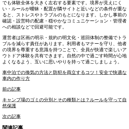
でも体験全体を大きく左右する要素です。境界が見えにく
い・ルールが曖昧・配置が隣サイトと近いなどの条件が重な
ると、ストレスやトラブルのもとになります。しかし事前の
確認・設営時の配慮・穏やかなコミュニケーション・管理者
への相談などで回避可能です。
運営者は区画の明示・規約の明文化・巡回体制の整備でトラ
ブルを減らす責任があります。利用者もマナーを守り、他者
の境界を尊重する意識を持つことで、全員が快適で楽しいア
ウトドア体験を共有できます。自然の中で過ごす時間が心地
よくなるよう、互いに思いやりを持って過ごしましょう。
車中泊での換気の方法と防犯を両立するコツ！安全で快適な
車内の作り方
前の記事
キャンプ場のゴミの分別とその種類とは？ルールを守って自
然保護
次の記事
関連記事