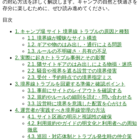
の対応方法を詳しく解説します。キャンプの自然と快適さを
存分に楽しむために、ぜひ読み進めてください。
目次
1.
キャンプ場 サイト 境界線 トラブルの原因と種類
1.1.
境界線が曖昧なサイト構造
1.2.
ギアや物のはみ出し・通行による問題
1.3.
ルールの不明確さ・共有の不足
2.
実際に起きたトラブル事例とその影響
2.1.
隣サイトギアのはみ出しによる物損・迷惑
2.2.
騒音や視界を遮る設営での境界侵害
2.3.
受付・予約時点での境界指定ミス
3.
境界線トラブルを回避する準備と確認ポイント
3.1.
事前にサイトのレイアウトを確認する
3.2.
規約やルールの細則を読む・問い合わせる
3.3.
設営時に境界を意識した配置を心がける
4.
運営者が実践すべき境界線管理の方法
4.1.
サイト区画の明示と視認性の確保
4.2.
利用規約やガイドの明文化と利用者への周知
徹底
4.3.
巡回・対応体制とトラブル発生時の仲介策