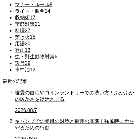
マナー・ルール
8
ライト・照明
14
収納術
17
季節対策
21
料理
27
焚き火
15
用語
20
登山
13
虫・野生動物対策
6
設営
29
車中泊
12
最近の記事
寝袋の自宅やコインランドリーでの洗い方！ふかふか
の暖かさを復活させる
2026.08.7
キャンプでの暴風の対策と避難の基準！強風時に命を
守るための行動
2026.08.6