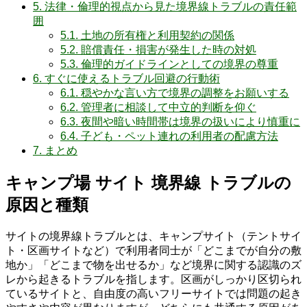
5.
法律・倫理的視点から見た境界線トラブルの責任範
囲
5.1.
土地の所有権と利用契約の関係
5.2.
賠償責任・損害が発生した時の対処
5.3.
倫理的ガイドラインとしての境界の尊重
6.
すぐに使えるトラブル回避の行動術
6.1.
穏やかな言い方で境界の調整をお願いする
6.2.
管理者に相談して中立的判断を仰ぐ
6.3.
夜間や暗い時間帯は境界の扱いにより慎重に
6.4.
子ども・ペット連れの利用者の配慮方法
7.
まとめ
キャンプ場 サイト 境界線 トラブルの
原因と種類
サイトの境界線トラブルとは、キャンプサイト（テントサイ
ト・区画サイトなど）で利用者同士が「どこまでが自分の敷
地か」「どこまで物を出せるか」など境界に関する認識のズ
レから起きるトラブルを指します。区画がしっかり区切られ
ているサイトと、自由度の高いフリーサイトでは問題の起き