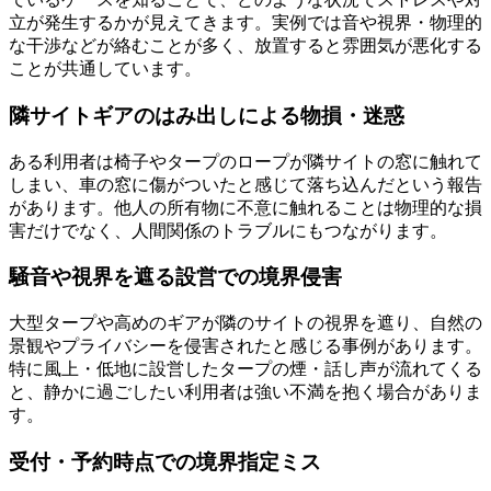
立が発生するかが見えてきます。実例では音や視界・物理的
な干渉などが絡むことが多く、放置すると雰囲気が悪化する
ことが共通しています。
隣サイトギアのはみ出しによる物損・迷惑
ある利用者は椅子やタープのロープが隣サイトの窓に触れて
しまい、車の窓に傷がついたと感じて落ち込んだという報告
があります。他人の所有物に不意に触れることは物理的な損
害だけでなく、人間関係のトラブルにもつながります。
騒音や視界を遮る設営での境界侵害
大型タープや高めのギアが隣のサイトの視界を遮り、自然の
景観やプライバシーを侵害されたと感じる事例があります。
特に風上・低地に設営したタープの煙・話し声が流れてくる
と、静かに過ごしたい利用者は強い不満を抱く場合がありま
す。
受付・予約時点での境界指定ミス