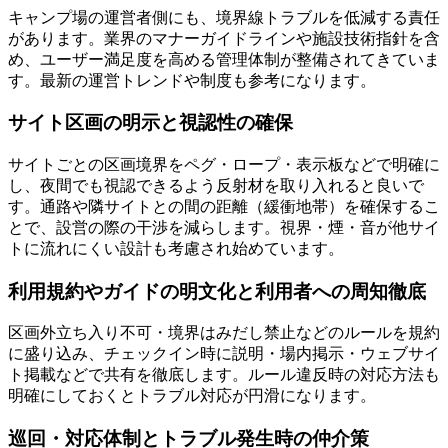
キャンプ場の運営者側にも、境界線トラブルを低減する責任
があります。業界のマナーガイドラインや施設技術指針を含
め、ユーザー満足度を高める管理体制が整備されてきていま
す。最新の運営トレンドや制度も参考になります。
サイト区画の明示と視認性の確保
サイトごとの区画境界をペグ・ロープ・表示板などで明確に
し、夜間でも視認できるよう反射材を取り入れると良いで
す。通路や隣サイトとの間の距離（緩衝地帯）を確保するこ
とで、設営の際の干渉を減らします。視界・煙・音が他サイ
トに流れにくい設計も考慮され始めています。
利用規約やガイドの明文化と利用者への周知徹底
区画外立ち入り不可・境界はみだし禁止などのルールを規約
に盛り込み、チェックイン時に説明・場内掲示・ウェブサイ
ト掲載などで共有を徹底します。ルール違反時の対応方法も
明確にしておくとトラブル対応が円滑になります。
巡回・対応体制とトラブル発生時の仲介策