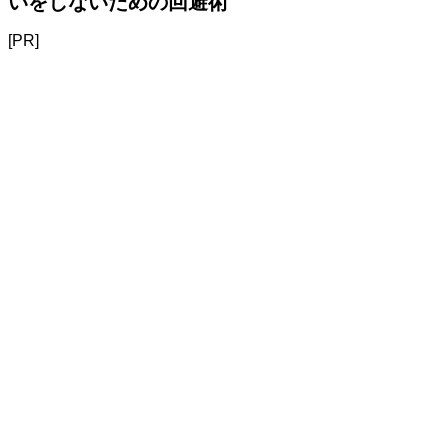
いをしないための回避術
[PR]