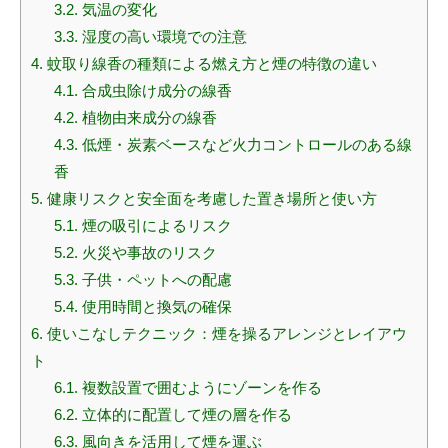
3.2.
気温の変化
3.3.
湿度の高い環境での注意
4.
蚊取り線香の種類による燃え方と煙の特徴の違い
4.1.
合成虫除け成分の線香
4.2.
植物由来成分の線香
4.3.
低煙・炭素ベースなど火力コントロールのある線
香
5.
健康リスクと安全面を考慮した置き場所と使い方
5.1.
煙の吸引によるリスク
5.2.
火災や事故のリスク
5.3.
子供・ペットへの配慮
5.4.
使用時間と換気の確保
6.
使いこなしテクニック：煙を操るアレンジとレイアウ
ト
6.1.
複数設置で囲むようにゾーンを作る
6.2.
立体的に配置して煙の層を作る
6.3.
風向きを活用して煙を運ぶ