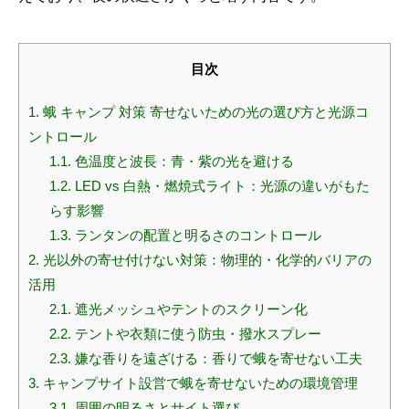
目次
1.
蛾 キャンプ 対策 寄せないための光の選び方と光源コ
ントロール
1.1.
色温度と波長：青・紫の光を避ける
1.2.
LED vs 白熱・燃焼式ライト：光源の違いがもた
らす影響
1.3.
ランタンの配置と明るさのコントロール
2.
光以外の寄せ付けない対策：物理的・化学的バリアの
活用
2.1.
遮光メッシュやテントのスクリーン化
2.2.
テントや衣類に使う防虫・撥水スプレー
2.3.
嫌な香りを遠ざける：香りで蛾を寄せない工夫
3.
キャンプサイト設営で蛾を寄せないための環境管理
3.1.
周囲の明るさとサイト選び