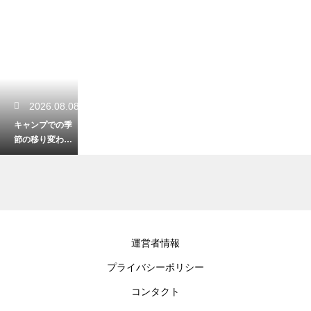
2026.08.08
キャンプでの季
節の移り変わり
に対応する装
備！急な冷え込
みを乗り切る
2026.08.08
運営者情報
キャンプ場の共
プライバシーポリシー
有の冷蔵庫の利
用ルール！トラ
コンタクト
ブルなく活用す
る技