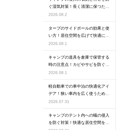
ぐ湿気対策！長く清潔に保つため
の手入れ
2026.08.2
タープのサイドポールの効果と使
い方！居住空間を広げて快適に過
ごす技
2026.08.1
キャンプの道具を倉庫で保管する
時の注意点！カビやサビを防ぐお
手入れ
2026.08.1
軽自動車での車中泊の快適化アイ
デア！狭い車内を広く使うための
工夫
2026.07.31
キャンプのテント内への蟻の侵入
を防ぐ対策！快適な居住空間をキ
ープ