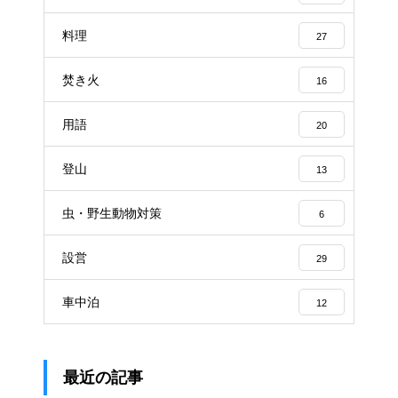
料理
27
焚き火
16
用語
20
登山
13
虫・野生動物対策
6
設営
29
車中泊
12
最近の記事