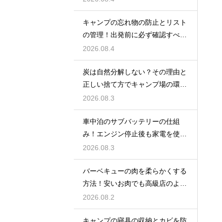
キャンプの忘れ物の防止とリスト
の管理！出発前に必ず確認すべき
持ち物
2026.08.4
炭は自然分解しない？その理由と
正しい捨て方でキャンプ場の環境
を守る
2026.08.3
車中泊のサブバッテリーの仕組
み！エンジン停止後も家電を使う
ための知識
2026.08.3
バーベキューの肉を柔らかくする
方法！安いお肉でも高級店のよう
に美味しく
2026.08.2
キャンプの寝具の収納とカビを防