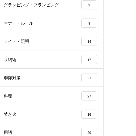
グランピング・フランピング
9
マナー・ルール
9
ライト・照明
14
収納術
17
季節対策
21
料理
27
焚き火
16
用語
20