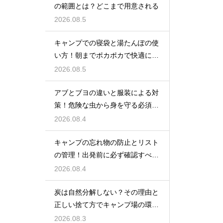
の範囲とは？どこまで用意される
2026.08.5
キャンプでの寝袋と湯たんぽの使
い方！朝までポカポカで快適に眠
る方法
2026.08.5
アブとブヨの違いと服装による対
策！危険な虫から身を守る必須知
識
2026.08.4
キャンプの忘れ物の防止とリスト
の管理！出発前に必ず確認すべき
持ち物
2026.08.4
炭は自然分解しない？その理由と
正しい捨て方でキャンプ場の環境
を守る
2026.08.3