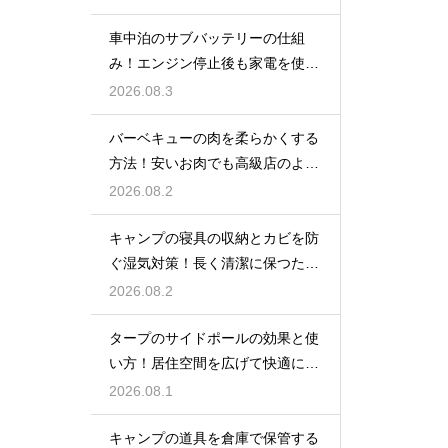
車中泊のサブバッテリーの仕組
み！エンジン停止後も家電を使う
ための知識
2026.08.3
バーベキューの肉を柔らかくする
方法！安いお肉でも高級店のよう
に美味しく
2026.08.2
キャンプの寝具の収納とカビを防
ぐ湿気対策！長く清潔に保つため
の手入れ
2026.08.2
タープのサイドポールの効果と使
い方！居住空間を広げて快適に過
ごす技
2026.08.1
キャンプの道具を倉庫で保管する