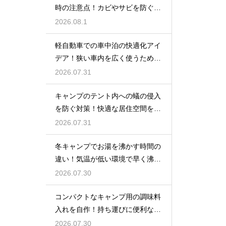
時の注意点！カビやサビを防ぐお
手入れ
2026.08.1
軽自動車での車中泊の快適化アイ
デア！狭い車内を広く使うための
工夫
2026.07.31
キャンプのテント内への蟻の侵入
を防ぐ対策！快適な居住空間をキ
ープ
2026.07.31
冬キャンプでお湯を沸かす時間の
違い！気温が低い環境で早く沸騰
させる
2026.07.30
コンパクトなキャンプ用の調味料
入れを自作！持ち運びに便利な収
納術
2026.07.30