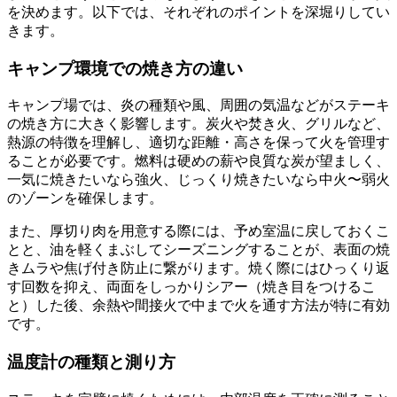
を決めます。以下では、それぞれのポイントを深堀りしてい
きます。
キャンプ環境での焼き方の違い
キャンプ場では、炎の種類や風、周囲の気温などがステーキ
の焼き方に大きく影響します。炭火や焚き火、グリルなど、
熱源の特徴を理解し、適切な距離・高さを保って火を管理す
ることが必要です。燃料は硬めの薪や良質な炭が望ましく、
一気に焼きたいなら強火、じっくり焼きたいなら中火〜弱火
のゾーンを確保します。
また、厚切り肉を用意する際には、予め室温に戻しておくこ
とと、油を軽くまぶしてシーズニングすることが、表面の焼
きムラや焦げ付き防止に繋がります。焼く際にはひっくり返
す回数を抑え、両面をしっかりシアー（焼き目をつけるこ
と）した後、余熱や間接火で中まで火を通す方法が特に有効
です。
温度計の種類と測り方