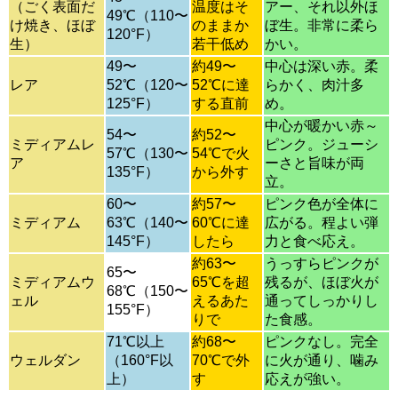
（ごく表面だ
温度はそ
アー、それ以外ほ
49℃（110〜
け焼き、ほぼ
のままか
ぼ生。非常に柔ら
120°F）
生）
若干低め
かい。
49〜
約49〜
中心は深い赤。柔
レア
52℃（120〜
52℃に達
らかく、肉汁多
125°F）
する直前
め。
中心が暖かい赤～
54〜
約52〜
ミディアムレ
ピンク。ジューシ
57℃（130〜
54℃で火
ア
ーさと旨味が両
135°F）
から外す
立。
60〜
約57〜
ピンク色が全体に
ミディアム
63℃（140〜
60℃に達
広がる。程よい弾
145°F）
したら
力と食べ応え。
約63〜
うっすらピンクが
65〜
ミディアムウ
65℃を超
残るが、ほぼ火が
68℃（150〜
ェル
えるあた
通ってしっかりし
155°F）
りで
た食感。
71℃以上
約68〜
ピンクなし。完全
ウェルダン
（160°F以
70℃で外
に火が通り、噛み
上）
す
応えが強い。