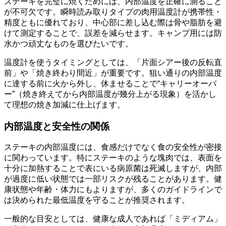
ステーキを完璧に焼くためには、内部温度を正確に測ること
が不可欠です。瞬時読み取りタイプの肉用温度計が携帯性・
精度ともに優れており、中心部に差し込む際は骨や脂肪を避
けて測定することで、誤差を減らせます。キャンプ用には防
水かつ頑丈なものを選びたいです。
温度計を使うタイミングとしては、「片面シアー後の反転直
前」や「焼き終わり間近」が重要です。狙い通りの内部温度
に達する前に火から外し、休ませることで“キャリーオーバ
ー”（焼き終えてから内部温度が幾分上がる現象）を活かし
て理想の焼き加減に仕上げます。
内部温度と安全性の関係
ステーキの内部温度には、食感だけでなく食の安全性が密接
に関わっています。特にステーキのような塊肉では、表面を
十分に加熱することで表にいる病原菌は死滅しますが、内部
が過度に低い状態では一部リスクが残ることがあります。健
康状態や年齢・体力にもよりますが、多くのガイドラインで
は決められた最低温度を守ることが推奨されます。
一般的な目安としては、健康な成人であれば「ミディアム」