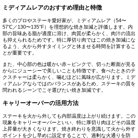
ミディアムレアのおすすめ理由と特徴
多くのプロやステーキ愛好家が、ミディアムレア（54〜
57℃／130〜135°F）を理想的な焼き加減と評価します。内
部の旨味ある脂が適度に溶け、肉質が柔らかく、肉汁の流出
も抑えられるためです。特に厚切り肉ではこの焼き加減にな
るよう、火から外すタイミングと休ませる時間を計算するこ
とが重要です。
また、中心部の色は暖かい赤～ピンクで、切った断面が見る
からにジューシーで美しいことも特徴です。食べたときのテ
クスチャーは柔らかく、噛むほどに風味が広がります。ミデ
ィアムレアならではのバランスがあるため、ステーキの質を
問われるシーンでこそ選びたい焼き加減です。
キャリーオーバーの活用方法
ステーキを火から外しても内部温度は上がり続けます。この
現象をキャリーオーバーといい、特に厚切り肉ほどその温度
上昇量が大きくなります。焼き終わりを意識して火から外す
ポイントを少し早めに設定することで、過剰な火通りを防