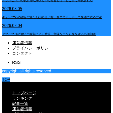
グランピングの手ぶらの意味とその範囲とは？どこまで用意される
2026.08.05
キャンプでの寝袋と湯たんぽの使い方！朝までポカポカで快適に眠る方法
2026.08.04
アブとブヨの違いと服装による対策！危険な虫から身を守る必須知識
運営者情報
プライバシーポリシー
コンタクト
RSS
copyright all rights reserved
TOP
CLOSE
トップページ
ランキング
記事一覧
運営者情報