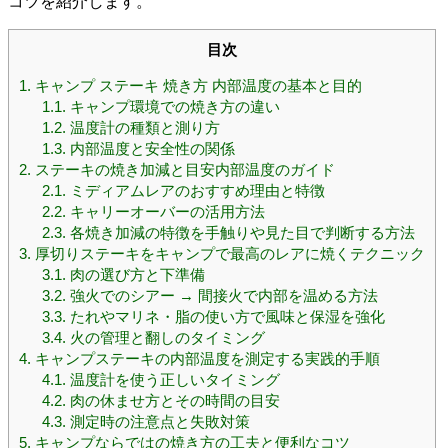
コツを紹介します。
目次
1.
キャンプ ステーキ 焼き方 内部温度の基本と目的
1.1.
キャンプ環境での焼き方の違い
1.2.
温度計の種類と測り方
1.3.
内部温度と安全性の関係
2.
ステーキの焼き加減と目安内部温度のガイド
2.1.
ミディアムレアのおすすめ理由と特徴
2.2.
キャリーオーバーの活用方法
2.3.
各焼き加減の特徴を手触りや見た目で判断する方法
3.
厚切りステーキをキャンプで最高のレアに焼くテクニック
3.1.
肉の選び方と下準備
3.2.
強火でのシアー → 間接火で内部を温める方法
3.3.
たれやマリネ・脂の使い方で風味と保湿を強化
3.4.
火の管理と翻しのタイミング
4.
キャンプステーキの内部温度を測定する実践的手順
4.1.
温度計を使う正しいタイミング
4.2.
肉の休ませ方とその時間の目安
4.3.
測定時の注意点と失敗対策
5.
キャンプならではの焼き方の工夫と便利なコツ