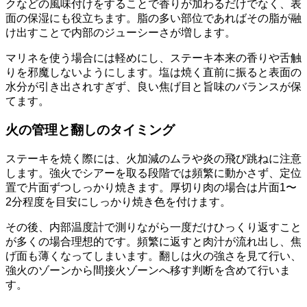
クなどの風味付けをすることで香りが加わるだけでなく、表
面の保湿にも役立ちます。脂の多い部位であればその脂が融
け出すことで内部のジューシーさが増します。
マリネを使う場合には軽めにし、ステーキ本来の香りや舌触
りを邪魔しないようにします。塩は焼く直前に振ると表面の
水分が引き出されすぎず、良い焦げ目と旨味のバランスが保
てます。
火の管理と翻しのタイミング
ステーキを焼く際には、火加減のムラや炎の飛び跳ねに注意
します。強火でシアーを取る段階では頻繁に動かさず、定位
置で片面ずつしっかり焼きます。厚切り肉の場合は片面1〜
2分程度を目安にしっかり焼き色を付けます。
その後、内部温度計で測りながら一度だけひっくり返すこと
が多くの場合理想的です。頻繁に返すと肉汁が流れ出し、焦
げ面も薄くなってしまいます。翻しは火の強さを見て行い、
強火のゾーンから間接火ゾーンへ移す判断を含めて行いま
す。