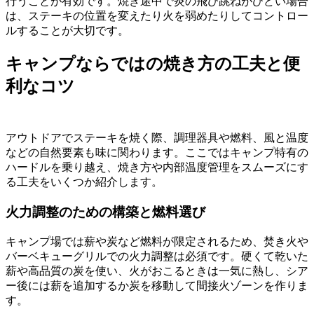
行うことが有効です。焼き途中で炎の飛び跳ねがひどい場合
は、ステーキの位置を変えたり火を弱めたりしてコントロー
ルすることが大切です。
キャンプならではの焼き方の工夫と便
利なコツ
アウトドアでステーキを焼く際、調理器具や燃料、風と温度
などの自然要素も味に関わります。ここではキャンプ特有の
ハードルを乗り越え、焼き方や内部温度管理をスムーズにす
る工夫をいくつか紹介します。
火力調整のための構築と燃料選び
キャンプ場では薪や炭など燃料が限定されるため、焚き火や
バーベキューグリルでの火力調整は必須です。硬くて乾いた
薪や高品質の炭を使い、火がおこるときは一気に熱し、シア
ー後には薪を追加するか炭を移動して間接火ゾーンを作りま
す。