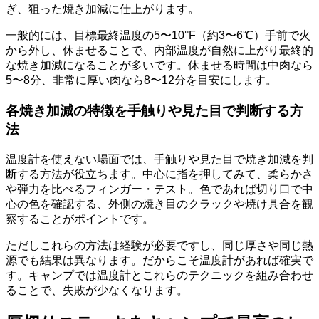
ぎ、狙った焼き加減に仕上がります。
一般的には、目標最終温度の5〜10°F（約3〜6℃）手前で火
から外し、休ませることで、内部温度が自然に上がり最終的
な焼き加減になることが多いです。休ませる時間は中肉なら
5〜8分、非常に厚い肉なら8〜12分を目安にします。
各焼き加減の特徴を手触りや見た目で判断する方
法
温度計を使えない場面では、手触りや見た目で焼き加減を判
断する方法が役立ちます。中心に指を押してみて、柔らかさ
や弾力を比べるフィンガー・テスト。色であれば切り口で中
心の色を確認する、外側の焼き目のクラックや焼け具合を観
察することがポイントです。
ただしこれらの方法は経験が必要ですし、同じ厚さや同じ熱
源でも結果は異なります。だからこそ温度計があれば確実で
す。キャンプでは温度計とこれらのテクニックを組み合わせ
ることで、失敗が少なくなります。