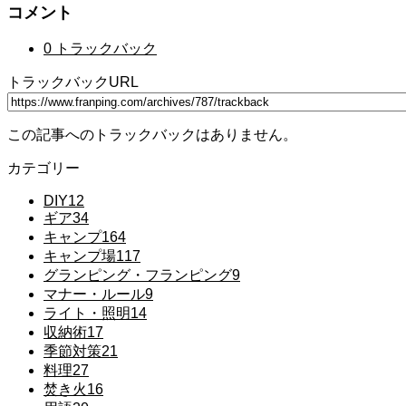
コメント
0 トラックバック
トラックバックURL
この記事へのトラックバックはありません。
カテゴリー
DIY
12
ギア
34
キャンプ
164
キャンプ場
117
グランピング・フランピング
9
マナー・ルール
9
ライト・照明
14
収納術
17
季節対策
21
料理
27
焚き火
16