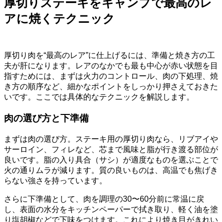
厚切りステーキをキャンプで最高のレ
アに焼くテクニック
厚切り肉を“最高のレア”に仕上げるには、準備と焼き方の工
夫が肝になります。レアのなかでも最も中心が赤い状態を目
指すためには、まずは火力のコントロール、肉の下処理、焼
き方の順序など、細かなポイントをしっかり押さえておきた
いです。ここでは具体的なテクニックを解説します。
肉の選び方と下準備
まずは肉の選び方。ステーキ用の厚切り肉なら、リブアイや
サーロイン、フィレなど、芯まで風味と脂が行き渡る部位が
良いです。脂の入り具合（サシ）が適度なものを選ぶことで
火の通りムラが減ります。質の良いものは、高温でも焦げき
らない強さを持っています。
さらに下準備として、肉を調理の30〜60分前に常温に戻
し、表面の水分をキッチンペーパーで拭き取り、軽く油を塗
り塩胡椒などで下味をつけます。これにより焼き目がきれい