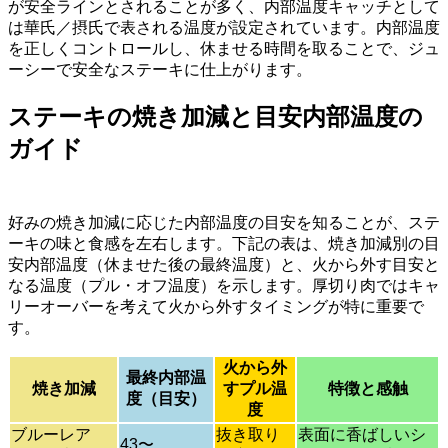
が安全ラインとされることが多く、内部温度キャッチとして
は華氏／摂氏で表される温度が設定されています。内部温度
を正しくコントロールし、休ませる時間を取ることで、ジュ
ーシーで安全なステーキに仕上がります。
ステーキの焼き加減と目安内部温度の
ガイド
好みの焼き加減に応じた内部温度の目安を知ることが、ステ
ーキの味と食感を左右します。下記の表は、焼き加減別の目
安内部温度（休ませた後の最終温度）と、火から外す目安と
なる温度（プル・オフ温度）を示します。厚切り肉ではキャ
リーオーバーを考えて火から外すタイミングが特に重要で
す。
火から外
最終内部温
焼き加減
すプル温
特徴と感触
度（目安）
度
ブルーレア
抜き取り
表面に香ばしいシ
43〜