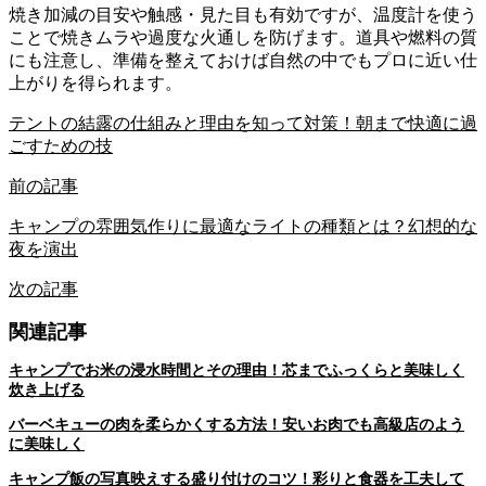
焼き加減の目安や触感・見た目も有効ですが、温度計を使う
ことで焼きムラや過度な火通しを防げます。道具や燃料の質
にも注意し、準備を整えておけば自然の中でもプロに近い仕
上がりを得られます。
テントの結露の仕組みと理由を知って対策！朝まで快適に過
ごすための技
前の記事
キャンプの雰囲気作りに最適なライトの種類とは？幻想的な
夜を演出
次の記事
関連記事
キャンプでお米の浸水時間とその理由！芯までふっくらと美味しく
炊き上げる
バーベキューの肉を柔らかくする方法！安いお肉でも高級店のよう
に美味しく
キャンプ飯の写真映えする盛り付けのコツ！彩りと食器を工夫して