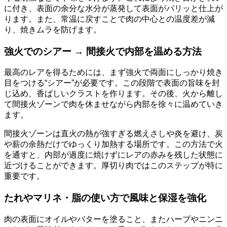
に付き、表面の余分な水分が蒸発して表面がパリッと仕上が
ります。また、常温に戻すことで肉の中心との温度差が減
り、焼きムラを防げます。
強火でのシアー → 間接火で内部を温める方法
最高のレアを得るためには、まず強火で両面にしっかり焼き
目をつける“シアー”が必要です。この段階で表面の旨味を封
じ込め、香ばしいクラストを作ります。その後、火から離し
て間接火ゾーンで肉を休ませながら内部を徐々に温めていき
ます。
間接火ゾーンは直火の熱が強すぎる燃えさしや炎を避け、炭
や薪の余熱だけでゆっくり加熱する場所です。この方法で火
を通すと、内部が過度に焼けずにレアの赤みを残した状態に
近づけることができます。厚切り肉ではこのステップが特に
重要です。
たれやマリネ・脂の使い方で風味と保湿を強化
肉の表面にオイルやバターを塗ること、またハーブやニンニ