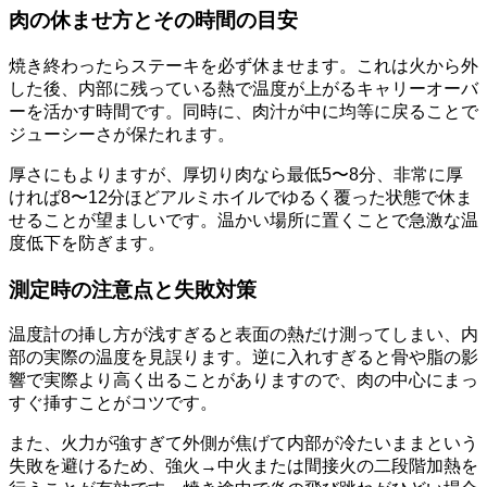
肉の休ませ方とその時間の目安
焼き終わったらステーキを必ず休ませます。これは火から外
した後、内部に残っている熱で温度が上がるキャリーオーバ
ーを活かす時間です。同時に、肉汁が中に均等に戻ることで
ジューシーさが保たれます。
厚さにもよりますが、厚切り肉なら最低5〜8分、非常に厚
ければ8〜12分ほどアルミホイルでゆるく覆った状態で休ま
せることが望ましいです。温かい場所に置くことで急激な温
度低下を防ぎます。
測定時の注意点と失敗対策
温度計の挿し方が浅すぎると表面の熱だけ測ってしまい、内
部の実際の温度を見誤ります。逆に入れすぎると骨や脂の影
響で実際より高く出ることがありますので、肉の中心にまっ
すぐ挿すことがコツです。
また、火力が強すぎて外側が焦げて内部が冷たいままという
失敗を避けるため、強火→中火または間接火の二段階加熱を