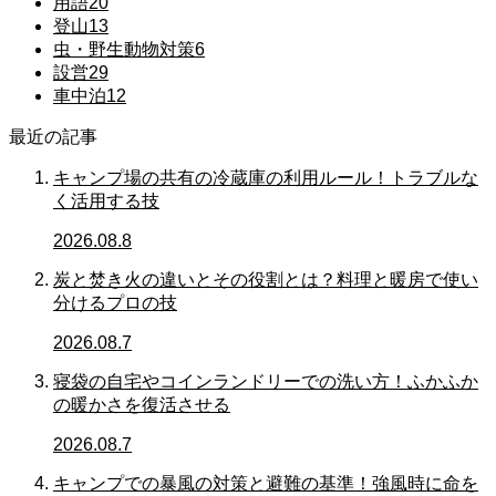
用語
20
登山
13
虫・野生動物対策
6
設営
29
車中泊
12
最近の記事
キャンプ場の共有の冷蔵庫の利用ルール！トラブルな
く活用する技
2026.08.8
炭と焚き火の違いとその役割とは？料理と暖房で使い
分けるプロの技
2026.08.7
寝袋の自宅やコインランドリーでの洗い方！ふかふか
の暖かさを復活させる
2026.08.7
キャンプでの暴風の対策と避難の基準！強風時に命を