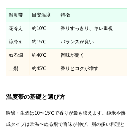
温度帯
目安温度
特徴
花冷え
約10℃
香りすっきり、キレ重視
涼冷え
約15℃
バランスが良い
ぬる燗
約40℃
旨味が開く
上燗
約45℃
香りとコクが増す
温度帯の基礎と選び方
吟醸・生酒は10〜15℃で香りが最も映えます。純米や熟
成タイプは常温〜ぬる燗で旨味が伸び、脂の多い料理と