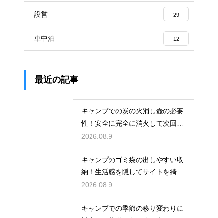
設営
29
車中泊
12
最近の記事
キャンプでの炭の火消し壺の必要
性！安全に完全に消火して次回も
再利用する
2026.08.9
キャンプのゴミ袋の出しやすい収
納！生活感を隠してサイトを綺麗
に保つ
2026.08.9
キャンプでの季節の移り変わりに