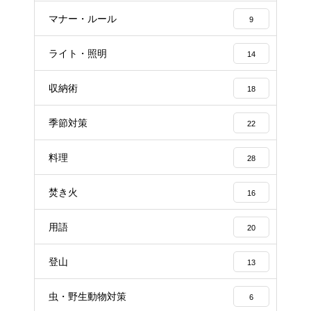
マナー・ルール
9
ライト・照明
14
収納術
18
季節対策
22
料理
28
焚き火
16
用語
20
登山
13
虫・野生動物対策
6