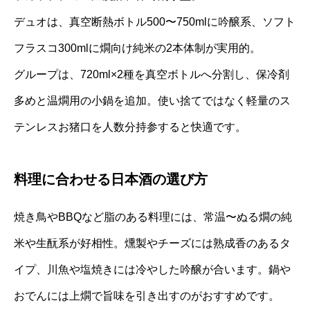
デュオは、真空断熱ボトル500〜750mlに吟醸系、ソフト
フラスコ300mlに燗向け純米の2本体制が実用的。
グループは、720ml×2種を真空ボトルへ分割し、保冷剤
多めと温燗用の小鍋を追加。使い捨てではなく軽量のス
テンレスお猪口を人数分持参すると快適です。
料理に合わせる日本酒の選び方
焼き鳥やBBQなど脂のある料理には、常温〜ぬる燗の純
米や生酛系が好相性。燻製やチーズには熟成香のあるタ
イプ、川魚や塩焼きには冷やした吟醸が合います。鍋や
おでんには上燗で旨味を引き出すのがおすすめです。