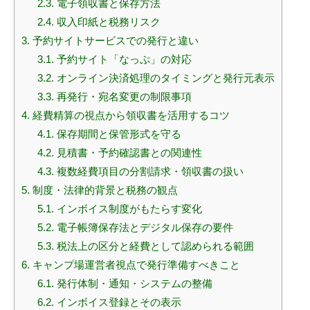
2.3.
電子領収書と保存方法
2.4.
収入印紙と税務リスク
3.
予約サイトサービスでの発行と違い
3.1.
予約サイト「なっぷ」の対応
3.2.
オンライン決済処理のタイミングと発行元表示
3.3.
再発行・宛名変更の制限事項
4.
経費精算の視点から領収書を活用するコツ
4.1.
保存期間と保管形式を守る
4.2.
見積書・予約確認書との関連性
4.3.
複数経費項目の分割請求・領収書の扱い
5.
制度・法律的背景と税務の観点
5.1.
インボイス制度がもたらす変化
5.2.
電子帳簿保存法とデジタル保存の要件
5.3.
税法上の区分と経費として認められる範囲
6.
キャンプ場運営者視点で発行準備すべきこと
6.1.
発行体制・通知・システムの整備
6.2.
インボイス登録とその表示