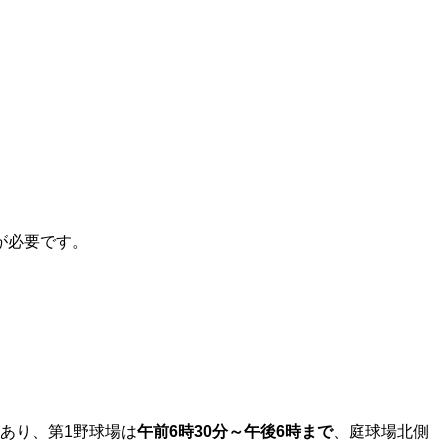
が必要です。
があり、第1野球場は
午前6時30分～午後6時まで
、庭球場北側