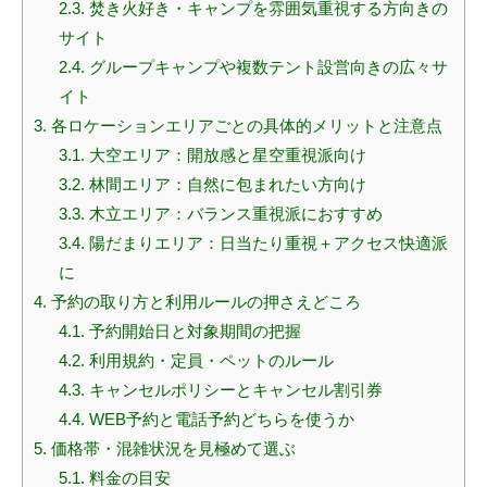
2.3.
焚き火好き・キャンプを雰囲気重視する方向きの
サイト
2.4.
グループキャンプや複数テント設営向きの広々サ
イト
3.
各ロケーションエリアごとの具体的メリットと注意点
3.1.
大空エリア：開放感と星空重視派向け
3.2.
林間エリア：自然に包まれたい方向け
3.3.
木立エリア：バランス重視派におすすめ
3.4.
陽だまりエリア：日当たり重視＋アクセス快適派
に
4.
予約の取り方と利用ルールの押さえどころ
4.1.
予約開始日と対象期間の把握
4.2.
利用規約・定員・ペットのルール
4.3.
キャンセルポリシーとキャンセル割引券
4.4.
WEB予約と電話予約どちらを使うか
5.
価格帯・混雑状況を見極めて選ぶ
5.1.
料金の目安