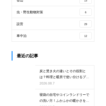
登山
13
虫・野生動物対策
6
設営
29
車中泊
12
最近の記事
炭と焚き火の違いとその役割と
は？料理と暖房で使い分けるプロ
の技
2026.08.7
寝袋の自宅やコインランドリーで
の洗い方！ふかふかの暖かさを復