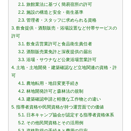
2.1.
旅館業法に基づく簡易宿所の許可
2.2.
施設の構造と安全・衛生基準
2.3.
管理者・スタッフに求められる資格
3.
飲食提供・酒類販売・浴場設置など付帯サービスの
許可
3.1.
飲食店営業許可と食品衛生責任者
3.2.
酒類販売業免許と深夜提供の届出
3.3.
浴場・サウナなど公衆浴場営業許可
4.
土地・土地開発・建築確認など立地関連の資格・許
可
4.1.
農地転用・地目変更手続き
4.2.
林地開発許可と森林法の規制
4.3.
建築確認申請と軽微な工作物との違い
5.
指導者資格や民間資格が持つ運営面での価値
5.1.
日本キャンプ協会が認定する指導者資格体系
5.2.
その他民間資格とその活用例
5.3.
資格取得の手続きと費用の目安