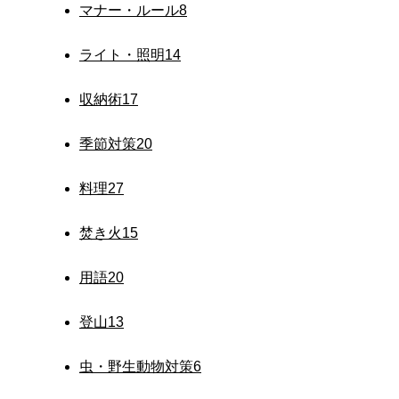
マナー・ルール
8
ライト・照明
14
収納術
17
季節対策
20
料理
27
焚き火
15
用語
20
登山
13
虫・野生動物対策
6