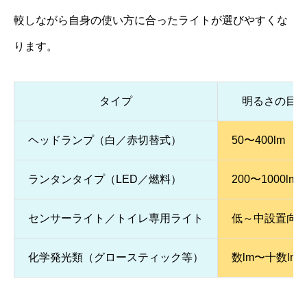
較しながら自身の使い方に合ったライトが選びやすくな
ります。
タイプ
明るさの目
ヘッドランプ（白／赤切替式）
50〜400lm
ランタンタイプ（LED／燃料）
200〜1000lm
センサーライト／トイレ専用ライト
低～中設置向け（
化学発光類（グロースティック等）
数lm〜十数lm