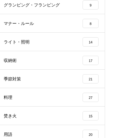
グランピング・フランピング
9
マナー・ルール
8
ライト・照明
14
収納術
17
季節対策
21
料理
27
焚き火
15
用語
20