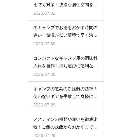
を防ぐ対策！快適な居住空間をキ
ープ
2026.07.31
冬キャンプでお湯を沸かす時間の
違い！気温が低い環境で早く沸騰
させる
2026.07.30
コンパクトなキャンプ用の調味料
入れを自作！持ち運びに便利な収
納術
2026.07.30
キャンプの道具の断捨離の基準！
使わないギアを手放して身軽にな
る方法
2026.07.29
メスティンの種類や違いを徹底比
較！ご飯の炊飯からおかずまで万
能クッカー
2026.07.29