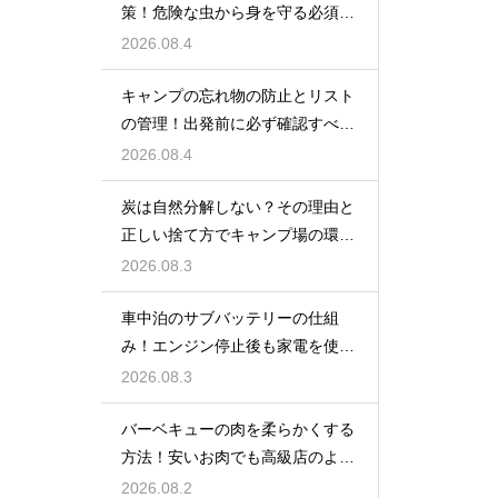
策！危険な虫から身を守る必須知
識
2026.08.4
キャンプの忘れ物の防止とリスト
の管理！出発前に必ず確認すべき
持ち物
2026.08.4
炭は自然分解しない？その理由と
正しい捨て方でキャンプ場の環境
を守る
2026.08.3
車中泊のサブバッテリーの仕組
み！エンジン停止後も家電を使う
ための知識
2026.08.3
バーベキューの肉を柔らかくする
方法！安いお肉でも高級店のよう
に美味しく
2026.08.2