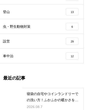
登山
13
虫・野生動物対策
6
設営
29
車中泊
12
最近の記事
寝袋の自宅やコインランドリーで
の洗い方！ふかふかの暖かさを復
活させる
2026.08.7