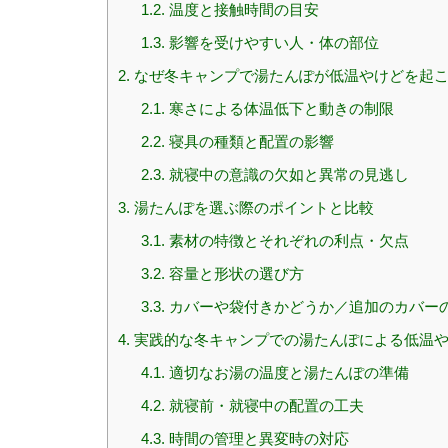
1.2.
温度と接触時間の目安
1.3.
影響を受けやすい人・体の部位
2.
なぜ冬キャンプで湯たんぽが低温やけどを起
2.1.
寒さによる体温低下と動きの制限
2.2.
寝具の種類と配置の影響
2.3.
就寝中の意識の欠如と異常の見逃し
3.
湯たんぽを選ぶ際のポイントと比較
3.1.
素材の特徴とそれぞれの利点・欠点
3.2.
容量と形状の選び方
3.3.
カバーや袋付きかどうか／追加のカバー
4.
実践的な冬キャンプでの湯たんぽによる低温
4.1.
適切なお湯の温度と湯たんぽの準備
4.2.
就寝前・就寝中の配置の工夫
4.3.
時間の管理と異変時の対応