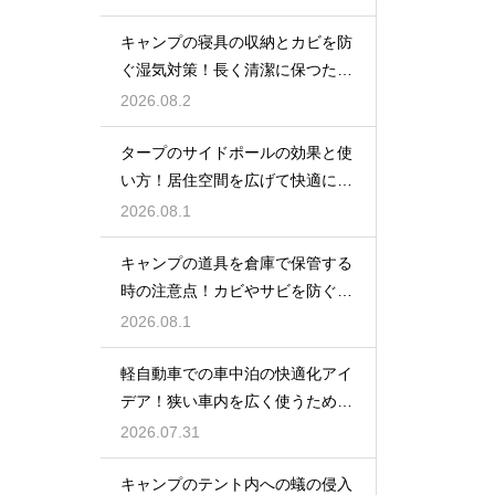
キャンプの寝具の収納とカビを防
ぐ湿気対策！長く清潔に保つため
の手入れ
2026.08.2
タープのサイドポールの効果と使
い方！居住空間を広げて快適に過
ごす技
2026.08.1
キャンプの道具を倉庫で保管する
時の注意点！カビやサビを防ぐお
手入れ
2026.08.1
軽自動車での車中泊の快適化アイ
デア！狭い車内を広く使うための
工夫
2026.07.31
キャンプのテント内への蟻の侵入