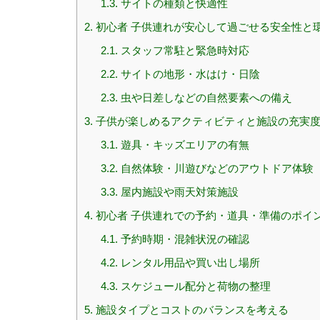
1.3.
サイトの種類と快適性
2.
初心者 子供連れが安心して過ごせる安全性と
2.1.
スタッフ常駐と緊急時対応
2.2.
サイトの地形・水はけ・日陰
2.3.
虫や日差しなどの自然要素への備え
3.
子供が楽しめるアクティビティと施設の充実
3.1.
遊具・キッズエリアの有無
3.2.
自然体験・川遊びなどのアウトドア体験
3.3.
屋内施設や雨天対策施設
4.
初心者 子供連れでの予約・道具・準備のポイ
4.1.
予約時期・混雑状況の確認
4.2.
レンタル用品や買い出し場所
4.3.
スケジュール配分と荷物の整理
5.
施設タイプとコストのバランスを考える