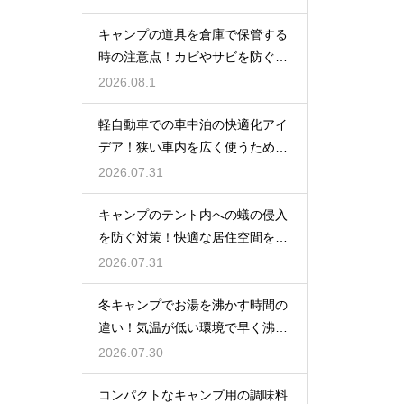
キャンプの道具を倉庫で保管する
時の注意点！カビやサビを防ぐお
手入れ
2026.08.1
軽自動車での車中泊の快適化アイ
デア！狭い車内を広く使うための
工夫
2026.07.31
キャンプのテント内への蟻の侵入
を防ぐ対策！快適な居住空間をキ
ープ
2026.07.31
冬キャンプでお湯を沸かす時間の
違い！気温が低い環境で早く沸騰
させる
2026.07.30
コンパクトなキャンプ用の調味料