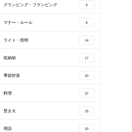
グランピング・フランピング
9
マナー・ルール
8
ライト・照明
14
収納術
17
季節対策
20
料理
27
焚き火
15
用語
20