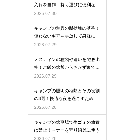
入れを自作！持ち運びに便利な収
納術
2026.07.30
キャンプの道具の断捨離の基準！
使わないギアを手放して身軽にな
る方法
2026.07.29
メスティンの種類や違いを徹底比
較！ご飯の炊飯からおかずまで万
能クッカー
2026.07.29
キャンプの照明の種類とその役割
の3選！快適な夜を過ごすための
知識
2026.07.28
キャンプの炊事場で生ゴミの放置
は禁止！マナーを守り綺麗に使う
2026.07.28