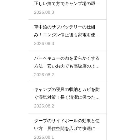
正しい捨て方でキャンプ場の環境
を守る
2026.08.3
車中泊のサブバッテリーの仕組
み！エンジン停止後も家電を使う
ための知識
2026.08.3
バーベキューの肉を柔らかくする
方法！安いお肉でも高級店のよう
に美味しく
2026.08.2
キャンプの寝具の収納とカビを防
ぐ湿気対策！長く清潔に保つため
の手入れ
2026.08.2
タープのサイドポールの効果と使
い方！居住空間を広げて快適に過
ごす技
2026.08.1