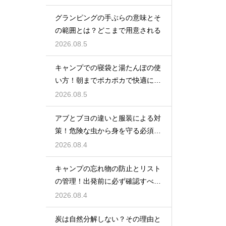
グランピングの手ぶらの意味とそ
の範囲とは？どこまで用意される
2026.08.5
キャンプでの寝袋と湯たんぽの使
い方！朝までポカポカで快適に眠
る方法
2026.08.5
アブとブヨの違いと服装による対
策！危険な虫から身を守る必須知
識
2026.08.4
キャンプの忘れ物の防止とリスト
の管理！出発前に必ず確認すべき
持ち物
2026.08.4
炭は自然分解しない？その理由と