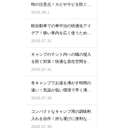
時の注意点！カビやサビを防ぐお
手入れ
2026.08.1
軽自動車での車中泊の快適化アイ
デア！狭い車内を広く使うための
工夫
2026.07.31
キャンプのテント内への蟻の侵入
を防ぐ対策！快適な居住空間をキ
ープ
2026.07.31
冬キャンプでお湯を沸かす時間の
違い！気温が低い環境で早く沸騰
させる
2026.07.30
コンパクトなキャンプ用の調味料
入れを自作！持ち運びに便利な収
納術
2026.07.30