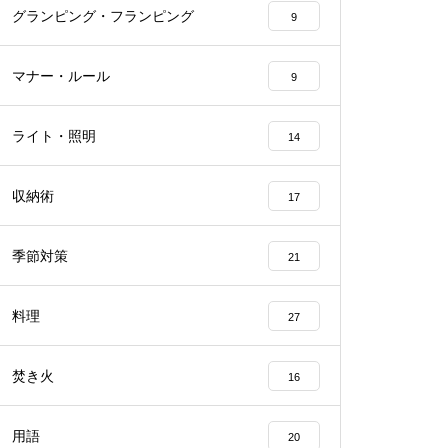
グランピング・フランピング
9
マナー・ルール
9
ライト・照明
14
収納術
17
季節対策
21
料理
27
焚き火
16
用語
20