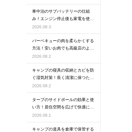
車中泊のサブバッテリーの仕組
み！エンジン停止後も家電を使う
ための知識
2026.08.3
バーベキューの肉を柔らかくする
方法！安いお肉でも高級店のよう
に美味しく
2026.08.2
キャンプの寝具の収納とカビを防
ぐ湿気対策！長く清潔に保つため
の手入れ
2026.08.2
タープのサイドポールの効果と使
い方！居住空間を広げて快適に過
ごす技
2026.08.1
キャンプの道具を倉庫で保管する