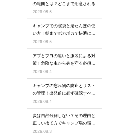
の範囲とは？どこまで用意される
2026.08.5
キャンプでの寝袋と湯たんぽの使
い方！朝までポカポカで快適に眠
る方法
2026.08.5
アブとブヨの違いと服装による対
策！危険な虫から身を守る必須知
識
2026.08.4
キャンプの忘れ物の防止とリスト
の管理！出発前に必ず確認すべき
持ち物
2026.08.4
炭は自然分解しない？その理由と
正しい捨て方でキャンプ場の環境
を守る
2026.08.3