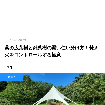
2026.06.26
薪の広葉樹と針葉樹の賢い使い分け方！焚き
火をコントロールする極意
[PR]
焚き火