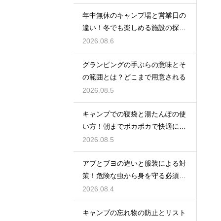
年中無休のキャンプ場と営業日の
違い！冬でも楽しめる施設の探し
方
2026.08.6
グランピングの手ぶらの意味とそ
の範囲とは？どこまで用意される
2026.08.5
キャンプでの寝袋と湯たんぽの使
い方！朝までポカポカで快適に眠
る方法
2026.08.5
アブとブヨの違いと服装による対
策！危険な虫から身を守る必須知
識
2026.08.4
キャンプの忘れ物の防止とリスト