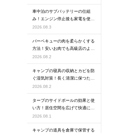
車中泊のサブバッテリーの仕組
み！エンジン停止後も家電を使う
ための知識
2026.08.3
バーベキューの肉を柔らかくする
方法！安いお肉でも高級店のよう
に美味しく
2026.08.2
キャンプの寝具の収納とカビを防
ぐ湿気対策！長く清潔に保つため
の手入れ
2026.08.2
タープのサイドポールの効果と使
い方！居住空間を広げて快適に過
ごす技
2026.08.1
キャンプの道具を倉庫で保管する