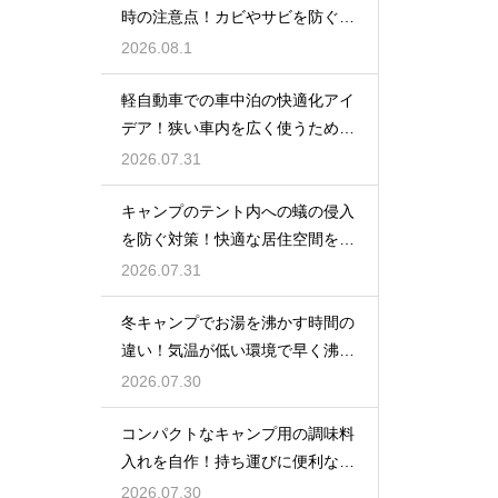
時の注意点！カビやサビを防ぐお
手入れ
2026.08.1
軽自動車での車中泊の快適化アイ
デア！狭い車内を広く使うための
工夫
2026.07.31
キャンプのテント内への蟻の侵入
を防ぐ対策！快適な居住空間をキ
ープ
2026.07.31
冬キャンプでお湯を沸かす時間の
違い！気温が低い環境で早く沸騰
させる
2026.07.30
コンパクトなキャンプ用の調味料
入れを自作！持ち運びに便利な収
納術
2026.07.30