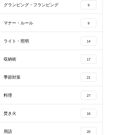
グランピング・フランピング
9
マナー・ルール
9
ライト・照明
14
収納術
17
季節対策
21
料理
27
焚き火
16
用語
20