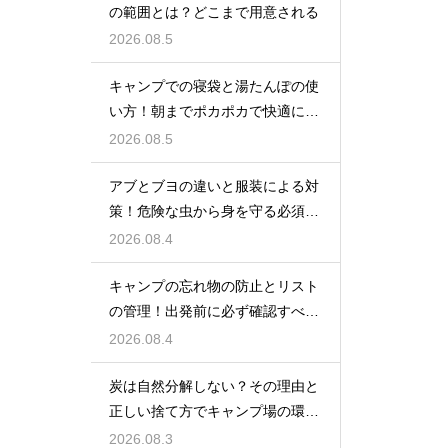
の範囲とは？どこまで用意される
2026.08.5
キャンプでの寝袋と湯たんぽの使
い方！朝までポカポカで快適に眠
る方法
2026.08.5
アブとブヨの違いと服装による対
策！危険な虫から身を守る必須知
識
2026.08.4
キャンプの忘れ物の防止とリスト
の管理！出発前に必ず確認すべき
持ち物
2026.08.4
炭は自然分解しない？その理由と
正しい捨て方でキャンプ場の環境
を守る
2026.08.3