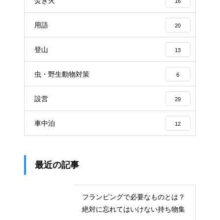
焚き火
16
用語
20
登山
13
虫・野生動物対策
6
設営
29
車中泊
12
最近の記事
フランピングで必要なものとは？
絶対に忘れてはいけない持ち物集