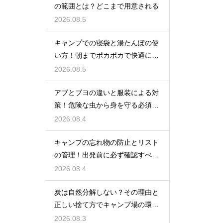
の範囲とは？どこまで用意される
2026.08.5
キャンプでの寝袋と湯たんぽの使
い方！朝までポカポカで快適に眠
る方法
2026.08.5
アブとブヨの違いと服装による対
策！危険な虫から身を守る必須知
識
2026.08.4
キャンプの忘れ物の防止とリスト
の管理！出発前に必ず確認すべき
持ち物
2026.08.4
炭は自然分解しない？その理由と
正しい捨て方でキャンプ場の環境
を守る
2026.08.3