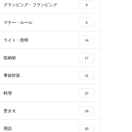
グランピング・フランピング
9
マナー・ルール
9
ライト・照明
14
収納術
17
季節対策
21
料理
27
焚き火
16
用語
20