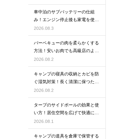
車中泊のサブバッテリーの仕組
み！エンジン停止後も家電を使う
ための知識
2026.08.3
バーベキューの肉を柔らかくする
方法！安いお肉でも高級店のよう
に美味しく
2026.08.2
キャンプの寝具の収納とカビを防
ぐ湿気対策！長く清潔に保つため
の手入れ
2026.08.2
タープのサイドポールの効果と使
い方！居住空間を広げて快適に過
ごす技
2026.08.1
キャンプの道具を倉庫で保管する