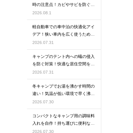
時の注意点！カビやサビを防ぐお
手入れ
2026.08.1
軽自動車での車中泊の快適化アイ
デア！狭い車内を広く使うための
工夫
2026.07.31
キャンプのテント内への蟻の侵入
を防ぐ対策！快適な居住空間をキ
ープ
2026.07.31
冬キャンプでお湯を沸かす時間の
違い！気温が低い環境で早く沸騰
させる
2026.07.30
コンパクトなキャンプ用の調味料
入れを自作！持ち運びに便利な収
納術
2026.07.30