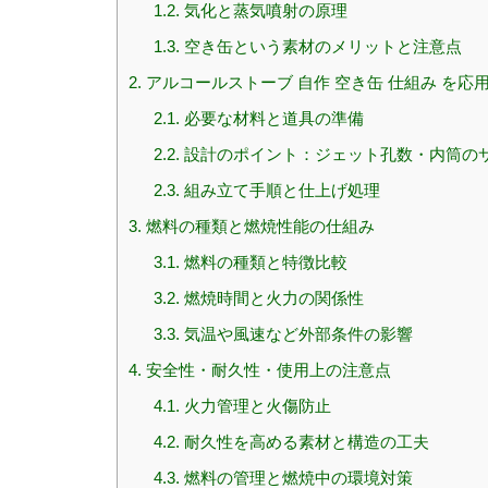
1.2.
気化と蒸気噴射の原理
1.3.
空き缶という素材のメリットと注意点
2.
アルコールストーブ 自作 空き缶 仕組み を応
2.1.
必要な材料と道具の準備
2.2.
設計のポイント：ジェット孔数・内筒の
2.3.
組み立て手順と仕上げ処理
3.
燃料の種類と燃焼性能の仕組み
3.1.
燃料の種類と特徴比較
3.2.
燃焼時間と火力の関係性
3.3.
気温や風速など外部条件の影響
4.
安全性・耐久性・使用上の注意点
4.1.
火力管理と火傷防止
4.2.
耐久性を高める素材と構造の工夫
4.3.
燃料の管理と燃焼中の環境対策