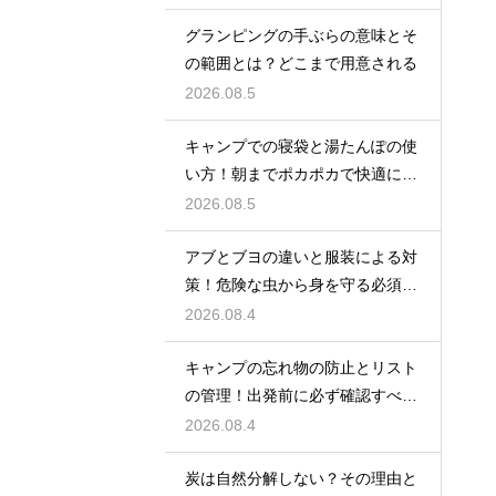
グランピングの手ぶらの意味とそ
の範囲とは？どこまで用意される
2026.08.5
キャンプでの寝袋と湯たんぽの使
い方！朝までポカポカで快適に眠
る方法
2026.08.5
アブとブヨの違いと服装による対
策！危険な虫から身を守る必須知
識
2026.08.4
キャンプの忘れ物の防止とリスト
の管理！出発前に必ず確認すべき
持ち物
2026.08.4
炭は自然分解しない？その理由と