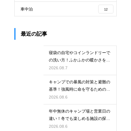
車中泊
12
最近の記事
寝袋の自宅やコインランドリーで
の洗い方！ふかふかの暖かさを復
活させる
2026.08.7
キャンプでの暴風の対策と避難の
基準！強風時に命を守るための行
動
2026.08.6
年中無休のキャンプ場と営業日の
違い！冬でも楽しめる施設の探し
方
2026.08.6