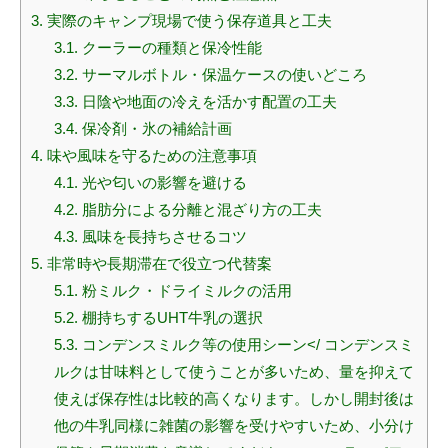
3.
実際のキャンプ現場で使う保存道具と工夫
3.1.
クーラーの種類と保冷性能
3.2.
サーマルボトル・保温ケースの使いどころ
3.3.
日陰や地面の冷えを活かす配置の工夫
3.4.
保冷剤・氷の補給計画
4.
味や風味を守るための注意事項
4.1.
光や匂いの影響を避ける
4.2.
脂肪分による分離と混ざり方の工夫
4.3.
風味を長持ちさせるコツ
5.
非常時や長期滞在で役立つ代替案
5.1.
粉ミルク・ドライミルクの活用
5.2.
棚持ちするUHT牛乳の選択
5.3.
コンデンスミルク等の使用シーン</ コンデンスミ
ルクは甘味料として使うことが多いため、量を抑えて
使えば保存性は比較的高くなります。しかし開封後は
他の牛乳同様に雑菌の影響を受けやすいため、小分け