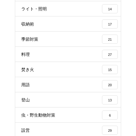
ライト・照明
14
収納術
17
季節対策
21
料理
27
焚き火
15
用語
20
登山
13
虫・野生動物対策
6
設営
29