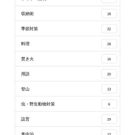
収納術
18
季節対策
22
料理
28
焚き火
16
用語
20
登山
13
虫・野生動物対策
6
設営
29
車中泊
12