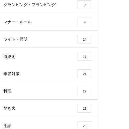
グランピング・フランピング
9
マナー・ルール
9
ライト・照明
14
収納術
17
季節対策
21
料理
27
焚き火
16
用語
20