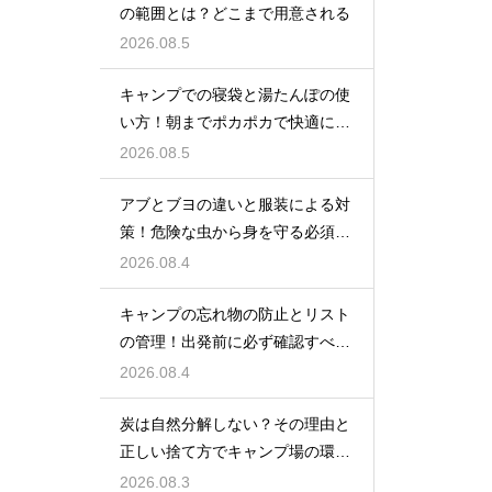
の範囲とは？どこまで用意される
2026.08.5
キャンプでの寝袋と湯たんぽの使
い方！朝までポカポカで快適に眠
る方法
2026.08.5
アブとブヨの違いと服装による対
策！危険な虫から身を守る必須知
識
2026.08.4
キャンプの忘れ物の防止とリスト
の管理！出発前に必ず確認すべき
持ち物
2026.08.4
炭は自然分解しない？その理由と
正しい捨て方でキャンプ場の環境
を守る
2026.08.3