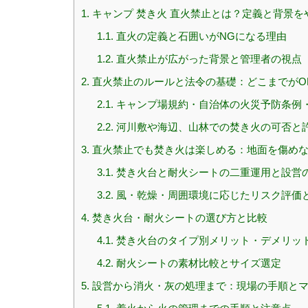
1.
キャンプ 焚き火 直火禁止とは？定義と背景を
1.1.
直火の定義と石囲いがNGになる理由
1.2.
直火禁止が広がった背景と管理者の視点
2.
直火禁止のルールと法令の基礎：どこまでがO
2.1.
キャンプ場規約・自治体の火災予防条例
2.2.
河川敷や海辺、山林での焚き火の可否と
3.
直火禁止でも焚き火は楽しめる：地面を傷め
3.1.
焚き火台と耐火シートの二重運用と設営
3.2.
風・乾燥・周囲環境に応じたリスク評価
4.
焚き火台・耐火シートの選び方と比較
4.1.
焚き火台のタイプ別メリット・デメリッ
4.2.
耐火シートの素材比較とサイズ選定
5.
設営から消火・灰の処理まで：現場の手順とマ