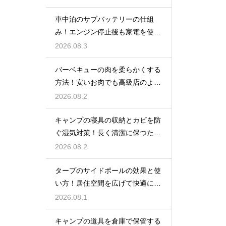
車中泊のサブバッテリーの仕組
み！エンジン停止後も家電を使う
ための知識
2026.08.3
バーベキューの肉を柔らかくする
方法！安いお肉でも高級店のよう
に美味しく
2026.08.2
キャンプの寝具の収納とカビを防
ぐ湿気対策！長く清潔に保つため
の手入れ
2026.08.2
タープのサイドポールの効果と使
い方！居住空間を広げて快適に過
ごす技
2026.08.1
キャンプの道具を倉庫で保管する