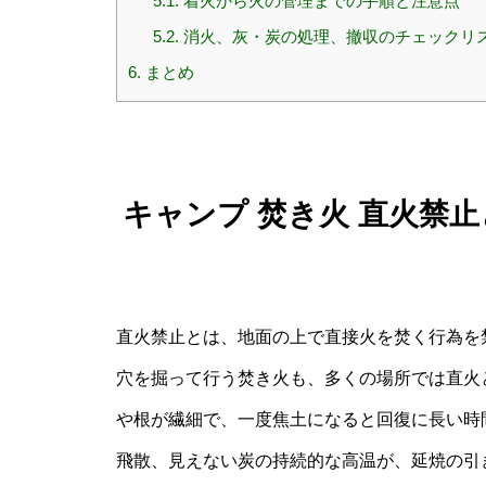
5.1.
着火から火の管理までの手順と注意点
5.2.
消火、灰・炭の処理、撤収のチェックリ
6.
まとめ
キャンプ 焚き火 直火禁
直火禁止とは、地面の上で直接火を焚く行為を
穴を掘って行う焚き火も、多くの場所では直火
や根が繊細で、一度焦土になると回復に長い時
飛散、見えない炭の持続的な高温が、延焼の引