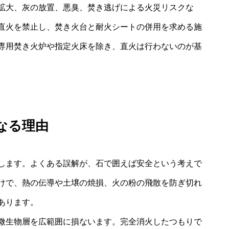
拡大、灰の放置、悪臭、焚き逃げによる火災リスクな
直火を禁止し、焚き火台と耐火シートの併用を求める施
専用焚き火炉や指定火床を除き、直火は行わないのが基
なる理由
します。よくある誤解が、石で囲えば安全という考えで
けで、熱の伝導や土壌の焼損、火の粉の飛散を防ぎ切れ
あります。
微生物層を広範囲に損ないます。完全消火したつもりで