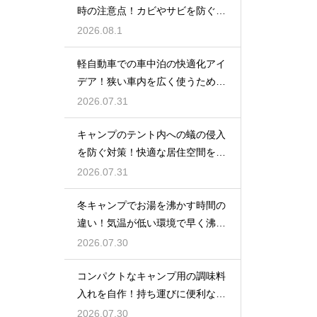
時の注意点！カビやサビを防ぐお
手入れ
2026.08.1
軽自動車での車中泊の快適化アイ
デア！狭い車内を広く使うための
工夫
2026.07.31
キャンプのテント内への蟻の侵入
を防ぐ対策！快適な居住空間をキ
ープ
2026.07.31
冬キャンプでお湯を沸かす時間の
違い！気温が低い環境で早く沸騰
させる
2026.07.30
コンパクトなキャンプ用の調味料
入れを自作！持ち運びに便利な収
納術
2026.07.30