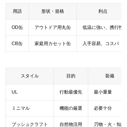
用語
形状・規格
利点
OD缶
アウトドア用丸缶
低温に強い、携行性
CB缶
家庭用カセット缶
入手容易、コスパ
スタイル
目的
装備
UL
行動最優先
最小重量
ミニマル
機能の厳選
必要十分
ブッシュクラフト
自然物活用
刃物・火・知識