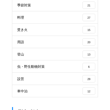
季節対策
21
料理
27
焚き火
15
用語
20
登山
13
虫・野生動物対策
6
設営
29
車中泊
12