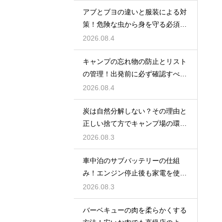
アブとブヨの違いと服装による対
策！危険な虫から身を守る必須知
識
2026.08.4
キャンプの忘れ物の防止とリスト
の管理！出発前に必ず確認すべき
持ち物
2026.08.4
炭は自然分解しない？その理由と
正しい捨て方でキャンプ場の環境
を守る
2026.08.3
車中泊のサブバッテリーの仕組
み！エンジン停止後も家電を使う
ための知識
2026.08.3
バーベキューの肉を柔らかくする