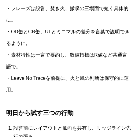
・フレーズは設営、焚き火、撤収の三場面で短く具体的
に。
・OD缶とCB缶、ULとミニマルの差分を言葉で説明でき
るように。
・素材特性は一言で要約し、数値指標はR値など共通言
語で。
・Leave No Traceを前提に、火と風の判断は保守的に運
用。
明日から試す三つの行動
設営前にレイアウトと風向を共有し、リッジライン先
行で張る。